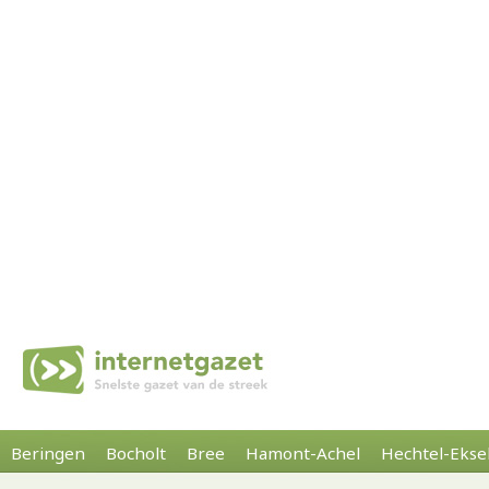
Beringen
Bocholt
Bree
Hamont-Achel
Hechtel-Ekse