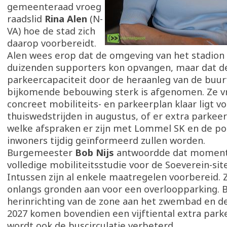
gemeenteraad vroeg
raadslid
Rina Alen
(N-
VA) hoe de stad zich
daarop voorbereidt.
Alen wees erop dat de omgeving van het stadion
duizenden supporters kon opvangen, maar dat d
parkeercapaciteit door de heraanleg van de buur
bijkomende bebouwing sterk is afgenomen. Ze v
concreet mobiliteits- en parkeerplan klaar ligt v
thuiswedstrijden in augustus, of er extra parke
welke afspraken er zijn met Lommel SK en de pol
inwoners tijdig geïnformeerd zullen worden.
Burgemeester
Bob Nijs
antwoordde dat moment
volledige mobiliteitsstudie voor de Soeverein-site
Intussen zijn al enkele maatregelen voorbereid. 
onlangs gronden aan voor een overloopparking. B
herinrichting van de zone aan het zwembad en de
2027 komen bovendien een vijftiental extra park
wordt ook de buscirculatie verbeterd.