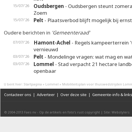
Oudsbergen
- Oudsbergen steunt zomer
15/07/'26
Zoem
Pelt
- Plaatsverbod blijft mogelijk bij erns
15/07/'26
Oudere berichten in
'Gemeenteraad'
Hamont-Achel
- Regels kampeerterrein '
07/07/'26
vernieuwd
Pelt
- Mondelinge vragen: wat mag en wa
03/07/'26
Lommel
- Stad verpacht 21 hectare lan
03/07/'26
openbaar
U bent hier:
Startpagina
»
Lommel
»
Mobiliteitsplan voor thuiswedstrijden Lom
Contacteer ons
|
Adverteer
|
Over deze site
|
Gemeente-info & link
© 2004-2013
Faes nv
-
Op de artikels en foto’s rust copyright
|
Site: Webstylers