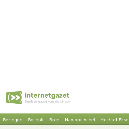
Beringen
Bocholt
Bree
Hamont-Achel
Hechtel-Ekse