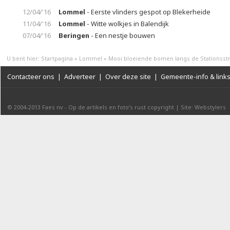
12/04/'16
Lommel
- Eerste vlinders gespot op Blekerheide
11/04/'16
Lommel
- Witte wolkjes in Balendijk
07/04/'16
Beringen
- Een nestje bouwen
U bent hier:
Startpagina
»
Lommel
»
Mooi bloeiende bomen langs de Stationsstr
Contacteer ons
|
Adverteer
|
Over deze site
|
Gemeente-info & link
© 2004-2013
Faes nv
-
Op de artikels en foto’s rust copyright
|
Site: Webstylers