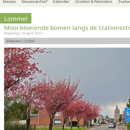
Nieuws
Nieuwsarchief
Kalender
Groeten & felicitaties
Zoeker
Lommel
Mooi bloeiende bomen langs de Stationsst
Maandag 18 april 2016
Vandaag gezien