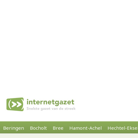
Beringen
Bocholt
Bree
Hamont-Achel
Hechtel-Ekse