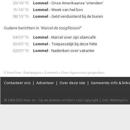
20/10/'15
Lommel
- Onze Amerikaanse 'vrienden'
15/10/'15
Lommel
- Week van het bos
08/10/'15
Lommel
- Geld verduisterd bij de buren
Oudere berichten in
'Marcel de toogfilosoof'
04/07/'15
Lommel
- Marcel over zijn stamcafé
03/07/'15
Lommel
- Toepasselijk bij deze hitte
02/07/'15
Lommel
- Nadenken over vakantie
U bent hier:
Startpagina
»
Lommel
»
Over hypocrisie gesproken
Contacteer ons
|
Adverteer
|
Over deze site
|
Gemeente-info & link
© 2004-2013
Faes nv
-
Op de artikels en foto’s rust copyright
|
Site: Webstylers