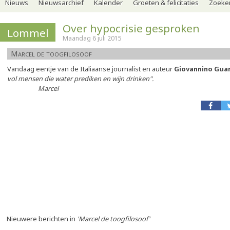
Nieuws
Nieuwsarchief
Kalender
Groeten & felicitaties
Zoeker
Over hypocrisie gesproken
Lommel
Maandag 6 juli 2015
Marcel de toogfilosoof
Vandaag eentje van de Italiaanse journalist en auteur
Giovannino Guar
vol mensen die water prediken en wijn drinken".
Marcel
Nieuwere berichten in
'Marcel de toogfilosoof'