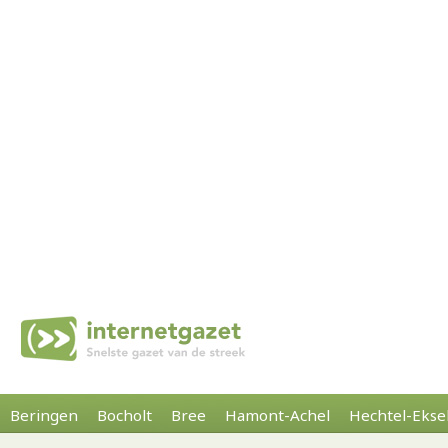
Beringen
Bocholt
Bree
Hamont-Achel
Hechtel-Ekse