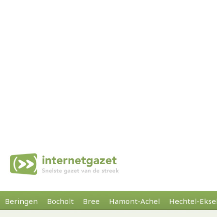
Beringen
Bocholt
Bree
Hamont-Achel
Hechtel-Ekse