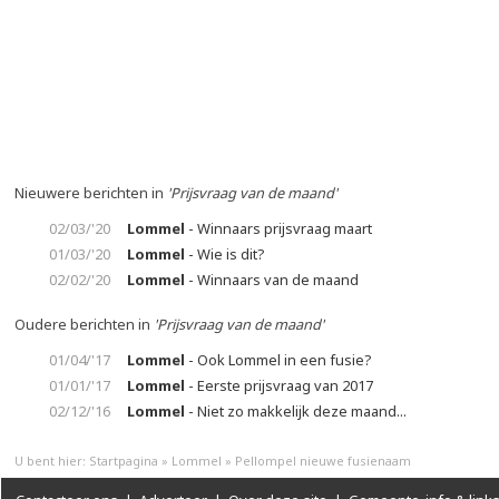
Nieuwere berichten in
'Prijsvraag van de maand'
02/03/'20
Lommel
- Winnaars prijsvraag maart
01/03/'20
Lommel
- Wie is dit?
02/02/'20
Lommel
- Winnaars van de maand
Oudere berichten in
'Prijsvraag van de maand'
01/04/'17
Lommel
- Ook Lommel in een fusie?
01/01/'17
Lommel
- Eerste prijsvraag van 2017
02/12/'16
Lommel
- Niet zo makkelijk deze maand...
U bent hier:
Startpagina
»
Lommel
»
Pellompel nieuwe fusienaam