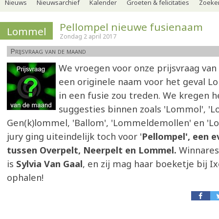
Nieuws
Nieuwsarchief
Kalender
Groeten & felicitaties
Zoeker
Pellompel nieuwe fusienaam
Lommel
Zondag 2 april 2017
Prijsvraag van de maand
We vroegen voor onze prijsvraag van
een originele naam voor het geval L
in een fusie zou treden. We kregen h
suggesties binnen zoals 'Lommol', '
Gen(k)lommel, 'Ballom', 'Lommeldemollen' en 'L
jury ging uiteindelijk toch voor '
Pellompel', een e
tussen Overpelt, Neerpelt en Lommel.
Winnares
is
Sylvia Van Gaal
, en zij mag haar boeketje bij I
ophalen!