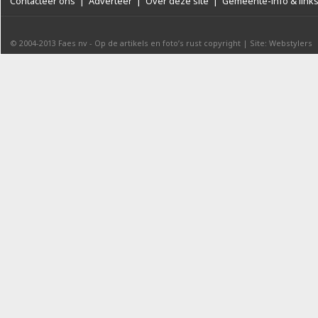
Contacteer ons
|
Adverteer
|
Over deze site
|
Gemeente-info & link
© 2004-2013
Faes nv
-
Op de artikels en foto’s rust copyright
|
Site: Webstylers