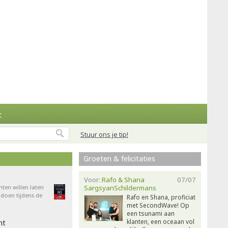
t
Stuur ons je tip!
Groeten & felicitaties
Voor:
Rafo & Shana
07/07
nten willen laten
SargsyanSchildermans
doen tijdens de
Rafo en Shana, proficiat
met SecondWave! Op
een tsunami aan
klanten, een oceaan vol
ht