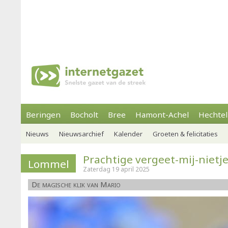
Beringen
Bocholt
Bree
Hamont-Achel
Hechtel
Nieuws
Nieuwsarchief
Kalender
Groeten & felicitaties
Prachtige vergeet-mij-nietj
Lommel
Zaterdag 19 april 2025
De magische klik van Mario