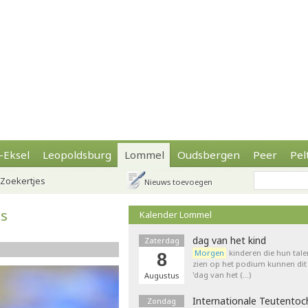
-Eksel
Leopoldsburg
Lommel
Oudsbergen
Peer
Pel
Zoekertjes
Nieuws toevoegen
es
Kalender Lommel
dag van het kind
Zaterdag
Morgen
kinderen die hun tale
8
zien op het podium kunnen dit 
'dag van het (…)
Augustus
Internationale Teutentoc
Zondag