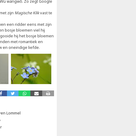
忘我 Wù wàngwǒ. Zo zegt Google
met zijn
Magische Klik
vast te
n een ridder eens met zijn
en bosje bloemen viel hij
k gooide hij het bosje bloemen
rbonden met romantiek en
 en oneindige liefde.
boven Lommel
o
r