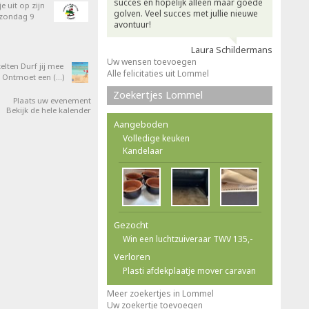
succes en hopelijk alleen maar goede
e uit op zijn
golven. Veel succes met jullie nieuwe
 zondag 9
avontuur!
Laura Schildermans
Uw wensen toevoegen
elten Durf jij mee
Alle felicitaties uit Lommel
 Ontmoet een (…)
Zoekertjes Lommel
Plaats uw evenement
Bekijk de hele kalender
Aangeboden
Volledige keuken
Kandelaar
Gezocht
Win een luchtzuiveraar TWV 135,-
Verloren
Plasti afdekplaatje mover caravan
Meer zoekertjes in Lommel
Uw zoekertje toevoegen