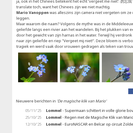
ja, ook in het Chinees betekent het echt 'vergeet me niet': 勿
translate toch, want het Chinees zijn we niet machtig.
Mario Vanoppen
was alleszins zijn camera niet vergeten om ze 
leggen.
Maar waarom die naam? Volgens de mythe was in de Middeleeuwe
geliefde langs een rivier aan het wandelen. Bij het plukken van e
door het gewicht van zijn harnas in het water. Terwijl hij verdron
naar zijn geliefde en riep "Vergeet mij niet!". Deze bloem is ve
tragiek en werd vaak door vrouwen gedragen als teken van trouw
Nieuwere berichten in
'De magische klik van Mario'
05/11/'25
Lommel
- Supermaan schittert in volle glorie 
25/10/'25
Lommel
- Regen met de Magische Klik van Mari
12/10/'25
Lommel
- EuroNASCAR en Belcar op circuit Zolde