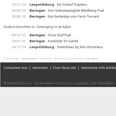
19/07/'26
Leopoldsburg
- De Scheef Pupiters
28/06/'26
Beringen
- Sint-Sebastiaangilde Meelberg-Paal
26/06/'26
Beringen
- Een bedankje voor Ferm Tervant
Oudere berichten in
'Vereniging in de kijker'
08/02/'25
Beringen
- Onze Duif Paal
24/01/'25
Beringen
- Kookclub 'En Garde'
24/11/'24
Leopoldsburg
- Sinterklaas bij Sint-Vincentius
U bent hier:
Startpagina
»
Lommel
»
Rode Kruis Lommel in de kijker
Contacteer ons
|
Adverteer
|
Over deze site
|
Gemeente-info & link
© 2004-2013
Faes nv
-
Op de artikels en foto’s rust copyright
|
Site: Webstylers