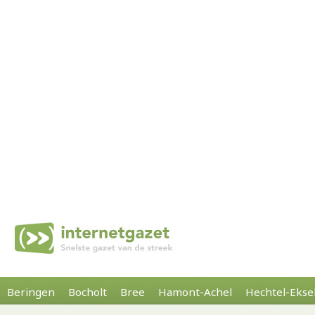
Beringen
Bocholt
Bree
Hamont-Achel
Hechtel-Ekse