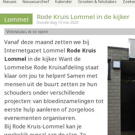
Nieuws
Nieuwsarchief
Kalender
Groeten & felicitaties
Zoeker
Rode Kruis Lommel in de kijker
Lommel
Donderdag 15 mei 2025
Vereniging in de kijker
Vanaf deze maand zetten we bij
Internetgazet Lommel
Rode Kruis
Lommel
in de kijker. Want de
Lommelse Rode Kruisafdeling staat
klaar om jou te helpen! Samen met
mensen uit de buurt zetten ze hun
schouders onder verschillende
projecten: van bloedinzamelingen tot
eerste hulp aanleren of zorgeloos
evenementen organiseren.
Bij Rode Kruis-Lommel kan je
werkelijk overal aan de slag. Ze