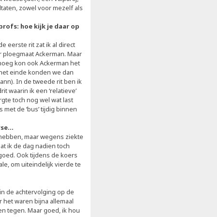
taten, zowel voor mezelf als
profs: hoe kijk je daar op
erste rit zat ik al direct
or ploegmaat Ackerman. Maar
genoeg kon ook Ackerman het
 het einde konden we dan
nn). In de tweede rit ben ik
t waarin ik een ‘relatieve’
gte toch nog wel wat last
s met de ‘bus’ tijdig binnen
rse…
en hebben, maar wegens ziekte
t ik de dag nadien toch
goed. Ook tijdens de koers
le, om uiteindelijk vierde te
in de achtervolging op de
r het waren bijna allemaal
n tegen. Maar goed, ik hou