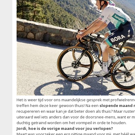
Het is weer tijd voor ons maandelijkse gesprek met profwielren
treffen hem deze keer gewoon thuis! Na een
slopende maand 
recupereren en waar kan je dat beter doen als thuis? Maar ruste
uiteraard wel iets anders dan voor de doorsnee-mens, want er 
duchtig getraind worden om het vormpeil in orde te houden.
Jordi, hoe is de vorige maand voor jou verlopen?
Maart was voorzeker een erg pittige maand voor mij, met héél wat 