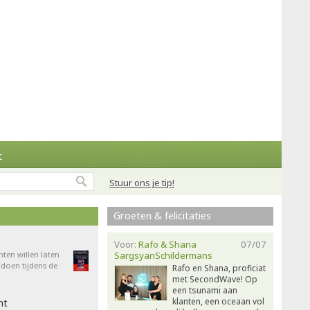
t
Stuur ons je tip!
Groeten & felicitaties
Voor:
Rafo & Shana
07/07
nten willen laten
SargsyanSchildermans
doen tijdens de
Rafo en Shana, proficiat
met SecondWave! Op
een tsunami aan
klanten, een oceaan vol
ht