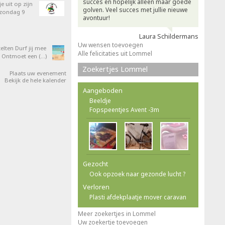
succes en hopelijk alleen maar goede
e uit op zijn
golven. Veel succes met jullie nieuwe
 zondag 9
avontuur!
Laura Schildermans
Uw wensen toevoegen
elten Durf jij mee
Alle felicitaties uit Lommel
 Ontmoet een (…)
Zoekertjes Lommel
Plaats uw evenement
Bekijk de hele kalender
Aangeboden
Beeldje
Fopspeentjes Avent -3m
Gezocht
Ook opzoek naar gezonde lucht ?
Verloren
Plasti afdekplaatje mover caravan
Meer zoekertjes in Lommel
Uw zoekertje toevoegen