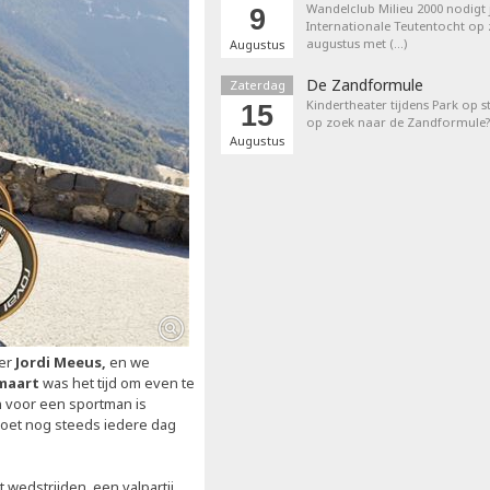
Wandelclub Milieu 2000 nodigt j
9
Internationale Teutentocht op
augustus met (…)
Augustus
De Zandformule
Zaterdag
Kindertheater tijdens Park op st
15
op zoek naar de Zandformule?
Augustus
ner
Jordi Meeus,
en we
maart
was het tijd om even te
n voor een sportman is
moet nog steeds iedere dag
wedstrijden, een valpartij,