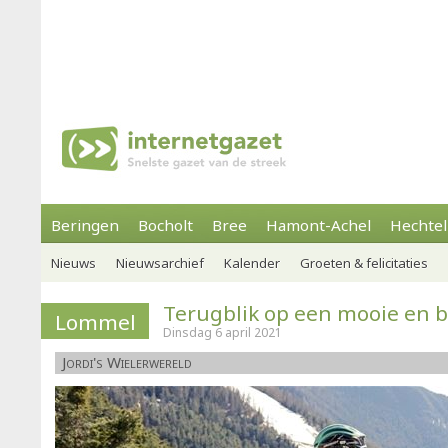
Beringen
Bocholt
Bree
Hamont-Achel
Hechtel
Nieuws
Nieuwsarchief
Kalender
Groeten & felicitaties
Terugblik op een mooie en
Lommel
Dinsdag 6 april 2021
Jordi's Wielerwereld