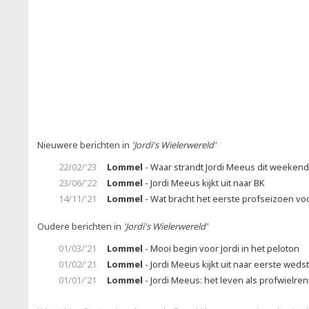
Nieuwere berichten in
'Jordi's Wielerwereld'
22/02/'23
Lommel
- Waar strandt Jordi Meeus dit weekend
23/06/'22
Lommel
- Jordi Meeus kijkt uit naar BK
14/11/'21
Lommel
- Wat bracht het eerste profseizoen voo
Oudere berichten in
'Jordi's Wielerwereld'
01/03/'21
Lommel
- Mooi begin voor Jordi in het peloton
01/02/'21
Lommel
- Jordi Meeus kijkt uit naar eerste wedst
01/01/'21
Lommel
- Jordi Meeus: het leven als profwielrenn