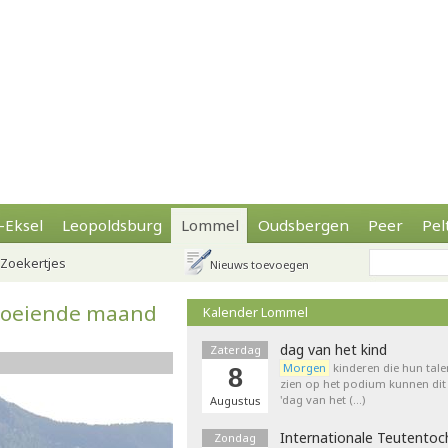
-Eksel
Leopoldsburg
Lommel
Oudsbergen
Peer
Pel
Zoekertjes
Nieuws toevoegen
 boeiende maand
Kalender Lommel
dag van het kind
Zaterdag
Morgen
kinderen die hun tale
8
zien op het podium kunnen dit 
'dag van het (…)
Augustus
Internationale Teutentoc
Zondag