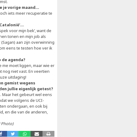
mst.
de je vorige maand…
 toch iets meer recuperatie te
 Catalonië’…
spek voor mijn bek’, want de
nen tonen en mijn job als
 (Sagan) aan zijn overwinning
om eens te testen hoe ver ik
op de agenda?
ie me moet liggen, maar wie er
 nog niet vast. En veertien
euze uitdaging!
den gemist wegens
n jullie eigenlijk getest?
o. Maar het gebeurt wel eens
mdat we volgens de UCI-
ten ondergaan, en ook bij
eid, en die van de anderen,
i Photo)