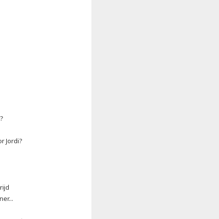
?
r Jordi?
rijd
er...