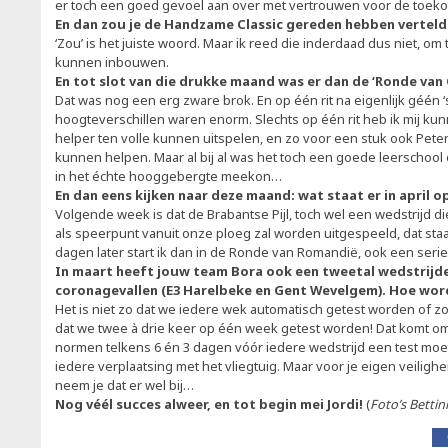
er toch een goed gevoel aan over met vertrouwen voor de toeko
En dan zou je de Handzame Classic gereden hebben vertel
‘Zou’ is het juiste woord. Maar ik reed die inderdaad dus niet, om
kunnen inbouwen.
En tot slot van die drukke maand was er dan de ‘Ronde van
Dat was nog een erg zware brok. En op één rit na eigenlijk géén ‘
hoogteverschillen waren enorm. Slechts op één rit heb ik mij kun
helper ten volle kunnen uitspelen, en zo voor een stuk ook Peter
kunnen helpen. Maar al bij al was het toch een goede leerschool 
in het échte hooggebergte meekon…
En dan eens kijken naar deze maand: wat staat er in april 
Volgende week is dat de Brabantse Pijl, toch wel een wedstrijd d
als speerpunt vanuit onze ploeg zal worden uitgespeeld, dat staat
dagen later start ik dan in de Ronde van Romandië, ook een seri
In maart heeft jouw team Bora ook een tweetal wedstrij
coronagevallen (E3 Harelbeke en Gent Wevelgem). Hoe worde
Het is niet zo dat we iedere wek automatisch getest worden of z
dat we twee à drie keer op één week getest worden! Dat komt o
normen telkens 6 én 3 dagen vóór iedere wedstrijd een test moe
iedere verplaatsing met het vliegtuig. Maar voor je eigen veiligh
neem je dat er wel bij…
Nog véél succes alweer, en tot begin mei Jordi!
(
Foto’s Bettin