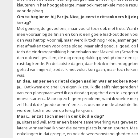
klauteren in het hooggebergte, maar ook met enkele mooie resul
voor de ploeg.
Om te beginnen bij Parijs-Nice, je eerste rittenkoers bij de 
terug?
Met gemengde gevoelens, maar vooral toch ook met trots. Want de e
mee vooraan bij de finish en kon ik een goeie lead-out doen vo
dan was het ‘op’ voor mij, maar werd ik toch nog 14de. Jammer 
niet afmaken toen voor onze ploeg. Maar eind goed, al goed, op
toch de eindrangschikking binnenhalen met Maximilian (Schachma
dan ook wel gevallen, de dag erop gelukkig gevolgd door een tijdri
rustdag kende. En de laatste dagen, daar heb ik in het hooggeber
gehad van mijn val, zodat ik niet voluit kon gaan, maar toch telken
was.
En dan, amper een drietal dagen nadien was er Nokere Koe
Ja… Dat kwam erg snel! En eigenlijk zou ik die zelfs niet gered
van een ploegmaat werd ik op dinsdag opgebeld om te zeggen da
moest starten… Maar op zich geen probleem, want ik voelde me 
zelf had ik de ‘goede benen’, en zat ik ook mee in de absolute fina
worden, toch mooi om op terug te kijken.
Maar… er zat toch meer in denk ik die dag?
Ja, uiteraard wél. Mits er een betere samenwerking was geweest 
latere winnaar had ik voor die eerste plaats kunnen spurten. Maa
enkelingen in dat groepje, en ook de weersomstandigheden zate