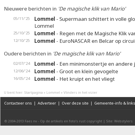
Nieuwere berichten in
'De magische klik van Mario'
Lommel
- Supermaan schittert in volle gl
05/11/'25
Lommel
Lommel
- Regen met de Magische Klik va
25/10/'25
Lommel
- EuroNASCAR en Belcar op circui
12/10/'25
Oudere berichten in
'De magische klik van Mario'
Lommel
- Een minimonstertje en andere 
02/07/'24
Lommel
- Groot en klein gevogelte
12/06/'24
Lommel
- Het kruipt en het vliegt
16/05/'24
U bent hier:
Startpagina
»
Lommel
»
Vlinders in het vizier
Contacteer ons
|
Adverteer
|
Over deze site
|
Gemeente-info & link
© 2004-2013
Faes nv
-
Op de artikels en foto’s rust copyright
|
Site: Webstylers