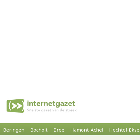
Beringen
Bocholt
Bree
Hamont-Achel
Hechtel-Ekse