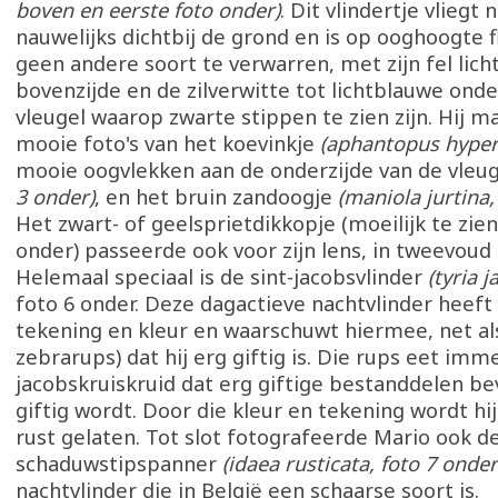
boven en eerste foto onder)
. Dit vlindertje vliegt n
nauwelijks dichtbij de grond en is op ooghoogte
geen andere soort te verwarren, met zijn fel lic
bovenzijde en de zilverwitte tot lichtblauwe onde
vleugel waarop zwarte stippen te zien zijn. Hij m
mooie foto's van het koevinkje
(aphantopus hyper
mooie oogvlekken aan de onderzijde van de vleu
3 onder)
, en het bruin zandoogje
(maniola jurtina,
Het zwart- of geelsprietdikkopje (moeilijk te zien
onder) passeerde ook voor zijn lens, in tweevoud
Helemaal speciaal is de sint-jacobsvlinder
(tyria 
foto 6 onder. Deze dagactieve nachtvlinder heeft
tekening en kleur en waarschuwt hiermee, net als
zebrarups) dat hij erg giftig is. Die rups eet imm
jacobskruiskruid dat erg giftige bestanddelen be
giftig wordt. Door die kleur en tekening wordt hi
rust gelaten. Tot slot fotografeerde Mario ook d
schaduwstipspanner
(idaea rusticata, foto 7 onder
nachtvlinder die in België een schaarse soort is.