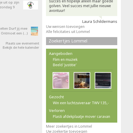
succes en hopelijk alleen maar goede
e uit op zijn
golven. Veel succes met jullie nieuwe
 zondag 9
avontuur!
Laura Schildermans
Uw wensen toevoegen
elten Durf jij mee
Alle felicitaties uit Lommel
 Ontmoet een (…)
Zoekertjes Lommel
Plaats uw evenement
Bekijk de hele kalender
Aangeboden
Flim en muziek
Beeld 'justitie'
Gezocht
Win een luchtzuiveraar TWV 135,-
Verloren
Plasti afdekplaatje mover caravan
Meer zoekertjes in Lommel
Uw zoekertje toevoegen