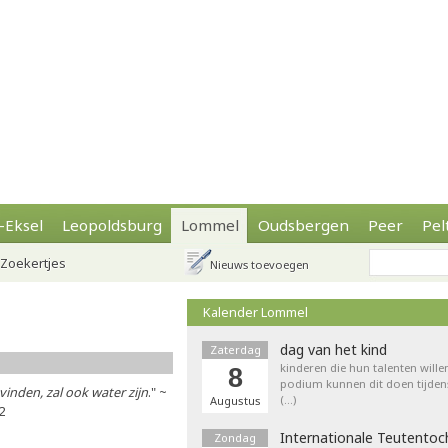
-Eksel
Leopoldsburg
Lommel
Oudsbergen
Peer
Pel
Zoekertjes
Nieuws toevoegen
Kalender Lommel
dag van het kind
Zaterdag
kinderen die hun talenten wille
8
podium kunnen dit doen tijdens
evinden, zal ook water zijn
." ~
(…)
Augustus
32
Internationale Teutentoc
Zondag