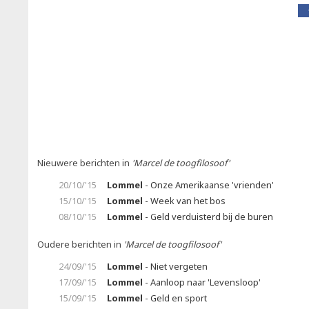
Nieuwere berichten in
'Marcel de toogfilosoof'
20/10/'15
Lommel
- Onze Amerikaanse 'vrienden'
15/10/'15
Lommel
- Week van het bos
08/10/'15
Lommel
- Geld verduisterd bij de buren
Oudere berichten in
'Marcel de toogfilosoof'
24/09/'15
Lommel
- Niet vergeten
17/09/'15
Lommel
- Aanloop naar 'Levensloop'
15/09/'15
Lommel
- Geld en sport