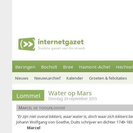
Beringen
Bocholt
Bree
Hamont-Achel
Hechtel
Nieuws
Nieuwsarchief
Kalender
Groeten & felicitaties
Water op Mars
Lommel
Dinsdag 29 september 2015
Marcel de toogfilosoof
"Er zijn niet overal kikkers, waar water is, doch waar zich kikkers b
Johann Wolfgang von Goethe, Duits schrijver en dichter 1749-18
Marcel