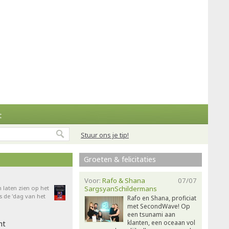
t
Stuur ons je tip!
Groeten & felicitaties
Voor:
Rafo & Shana
07/07
n laten zien op het
SargsyanSchildermans
 de 'dag van het
Rafo en Shana, proficiat
met SecondWave! Op
een tsunami aan
klanten, een oceaan vol
ht