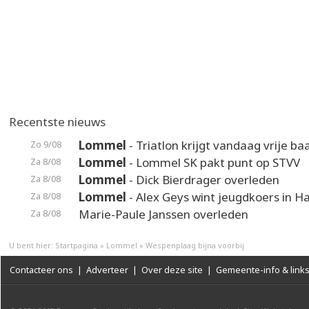
Recentste nieuws
Lommel
- Triatlon krijgt vandaag vrije ba
Zo 9/08
Lommel
- Lommel SK pakt punt op STVV
Za 8/08
Lommel
- Dick Bierdrager overleden
Za 8/08
Lommel
- Alex Geys wint jeugdkoers in 
Za 8/08
Marie-Paule Janssen overleden
Za 8/08
U bent hier:
Startpagina
»
Lommel
»
Wespenplaag bijna voorbij
Contacteer ons
|
Adverteer
|
Over deze site
|
Gemeente-info & link