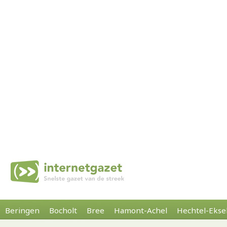
Beringen
Bocholt
Bree
Hamont-Achel
Hechtel-Ekse