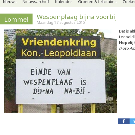
Nieuws
Nieuwsarchief
Kalender
Groeten & felicitaties
Zoeker
Wespenplaag bijna voorbij
Lommel
Maandag 17 augustus 2015
Dat is al
Leopoldl
Hopelijk
(Foto Al