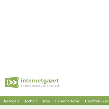
Beringen
Bocholt
Bree
Hamont-Achel
Hechtel-Ekse