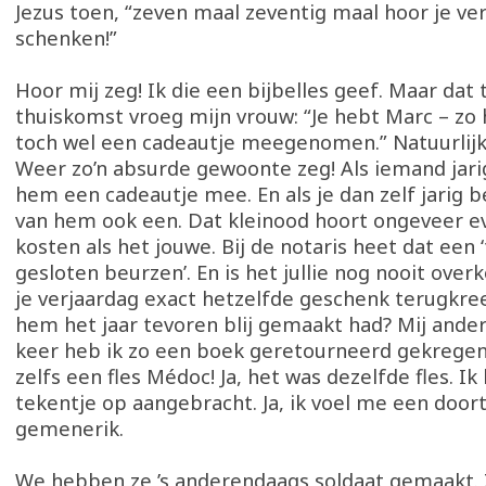
Jezus toen, “zeven maal zeventig maal hoor je ver
schenken!”
Hoor mij zeg! Ik die een bijbelles geef. Maar dat t
thuiskomst vroeg mijn vrouw: “Je hebt Marc – zo 
toch wel een cadeautje meegenomen.” Natuurlijk 
Weer zo’n absurde gewoonte zeg! Als iemand jarig
hem een cadeautje mee. En als je dan zelf jarig be
van hem ook een. Dat kleinood hoort ongeveer ev
kosten als het jouwe. Bij de notaris heet dat een 
gesloten beurzen’. En is het jullie nog nooit ove
je verjaardag exact hetzelfde geschenk terugkr
hem het jaar tevoren blij gemaakt had? Mij ande
keer heb ik zo een boek geretourneerd gekregen.
zelfs een fles Médoc! Ja, het was dezelfde fles. Ik
tekentje op aangebracht. Ja, ik voel me een door
gemenerik.
We hebben ze ’s anderendaags soldaat gemaakt.