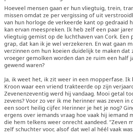
Hoeveel mensen gaan er hun vliegtuig, trein, tra
missen omdat ze per vergissing of uit verstrooid
van hun horloge de verkeerde kant op gedraaid h
kan ervan meespreken. Ik heb zelf een paar jare
vliegtuig gemist op de luchthaven van Cork. Een p
grap, dat kan ik je wel verzekeren. En wat gaan
verzinnen om hun koeien duidelijk te maken dat 
vroeger gemolken worden dan ze ruim een half j
gewend waren?
Ja, ik weet het, ik zit weer in een mopperfase. I
Kroon waar een vriend trakteerde op zijn verjaar
Zevenenzeventig werd hij vandaag. Mooi getal to
zevens? Voor zo ver ik me herinner was zeven in d
een soort heilig cijfer. Herinner je het je nog? Gin
ergens over iemands vraag hoe vaak hij iemand 
die hem telkens weer onrecht aandeed. “Zeven maa
zelf schuchter voor, alsof dat wel al héél vaak was