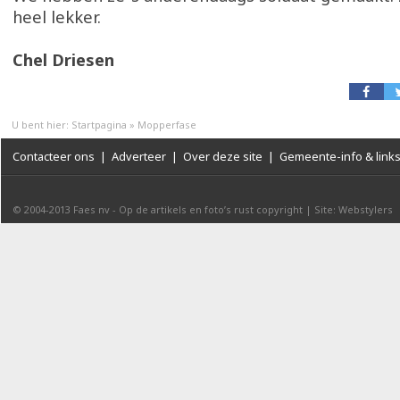
heel lekker.
Chel Driesen
U bent hier:
Startpagina
»
Mopperfase
Contacteer ons
|
Adverteer
|
Over deze site
|
Gemeente-info & link
© 2004-2013
Faes nv
-
Op de artikels en foto’s rust copyright
|
Site: Webstylers