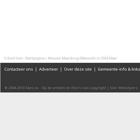
U bent hier:
Startpagina
»
Nieuwe Maasbrug (Maaseik) in 2026 klaar
Contacteer ons
|
Adverteer
|
Over deze site
|
Gemeente-info & link
© 2004-2013
Faes nv
-
Op de artikels en foto’s rust copyright
|
Site: Webstylers