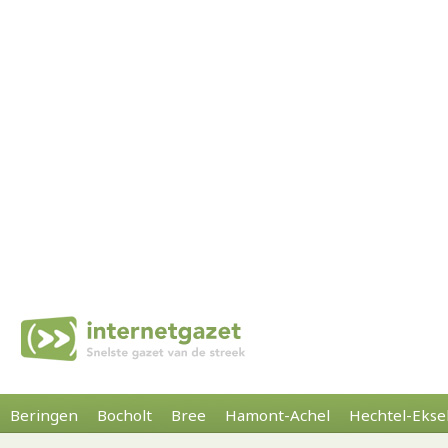
Beringen
Bocholt
Bree
Hamont-Achel
Hechtel-Ekse