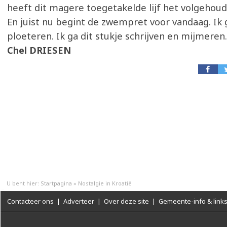
heeft dit magere toegetakelde lijf het volgehoud
En juist nu begint de zwempret voor vandaag. Ik
ploeteren. Ik ga dit stukje schrijven en mijmeren.
Chel DRIESEN
U bent hier:
Startpagina
»
Nostalgie in Kroatië
Contacteer ons
|
Adverteer
|
Over deze site
|
Gemeente-info & link