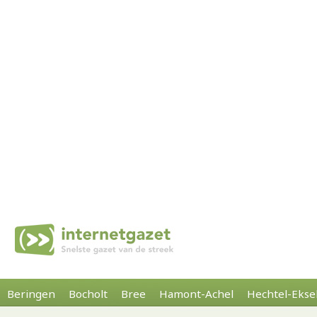
Beringen
Bocholt
Bree
Hamont-Achel
Hechtel-Ekse