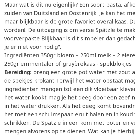
Maar wat is dit nu eigenlijk? Een soort pasta, af
zuiden van Duitsland en Oostenrijk. Je kan het me
maar blijkbaar is de grote favoriet overal kaas. D
worden!. De uitdaging is om verse Spätzle te make
voorverpakte Blijkbaar is dit simpeler dan gedac
je er niet voor nodig".
Ingrediënten 350gr bloem – 250ml melk – 2 eieren
250gr emmentaler of gruyèrekaas - spekblokjes
Bereiding:
breng een grote pot water met zout a
de spekjes krokant Terwijl het water opstaat mag 
ingrediënten mengen tot een dik vloeibaar klever
het water kookt mag je het deeg door een zeef 
in het water drukken. Als het deeg komt bovendr
het met een schuimspaan eruit halen en in koud 
schrikken. De Spätzle in een kom met boter en v
mengen alvorens op te dienen. Wat kan je hierbij 