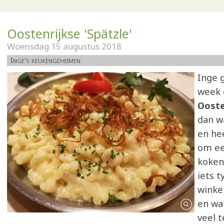
Oostenrijkse 'Spätzle'
Woensdag 15 augustus 2018
Inge's keukengeheimen
Inge 
week 
Ooste
dan wa
en he
om ee
koken
iets t
winkel
en wa
veel 