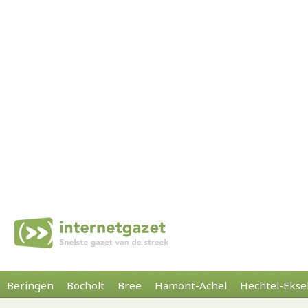
Beringen
Bocholt
Bree
Hamont-Achel
Hechtel-Ekse