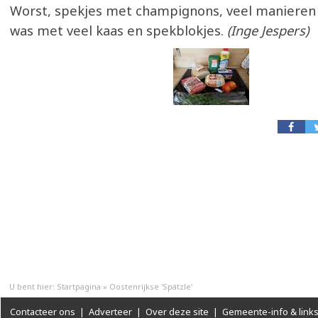
Worst, spekjes met champignons, veel manieren
was met veel kaas en spekblokjes.
(Inge Jespers)
U bent hier:
Startpagina
»
Oostenrijkse 'Spätzle'
Contacteer ons
|
Adverteer
|
Over deze site
|
Gemeente-info & link