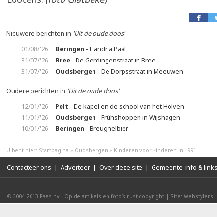
Nieuwere berichten in
'Uit de oude doos'
01/08/'26
Beringen
- Flandria Paal
31/07/'26
Bree
- De Gerdingenstraat in Bree
31/07/'26
Oudsbergen
- De Dorpsstraat in Meeuwen
Oudere berichten in
'Uit de oude doos'
12/01/'26
Pelt
- De kapel en de school van het Holven
11/01/'26
Oudsbergen
- Frühshoppen in Wijshagen
10/01/'26
Beringen
- Breughelbier
U bent hier:
Startpagina
»
Oudsbergen
»
Kinderen voor kinderen in 1991
Contacteer ons
|
Adverteer
|
Over deze site
|
Gemeente-info & link
© 2004-2013
Faes nv
-
Op de artikels en foto’s rust copyright
|
Site: Webstylers