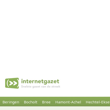
Beringen
Bocholt
Bree
Hamont-Achel
Hechtel-Ekse