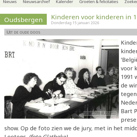
Nieuws
Nieuwsarchief
Kalender
Groeten & felicitaties
Zoeker
Kinderen voor kinderen in 
Oudsbergen
Donderdag 15 januari 2026
Uit de oude doos
Kinde
kinde
'Belgi
voor 
1991 
de win
tegen
Neder
Bart 
prese
show. Op de foto zien we de jury, met in het mid
Lootens.
(foto Glatbeke)