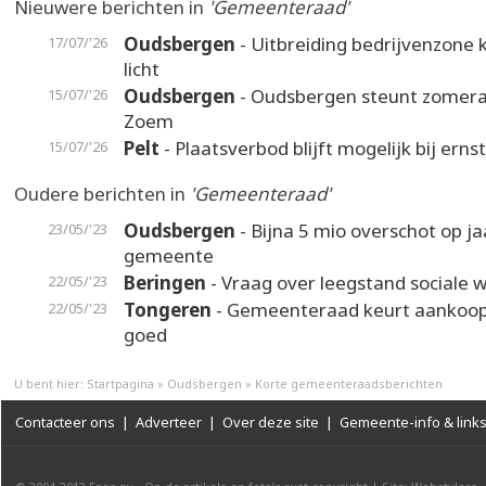
Nieuwere berichten in
'Gemeenteraad'
Oudsbergen
- Uitbreiding bedrijvenzone k
17/07/'26
licht
Oudsbergen
- Oudsbergen steunt zomer
15/07/'26
Zoem
Pelt
- Plaatsverbod blijft mogelijk bij erns
15/07/'26
Oudere berichten in
'Gemeenteraad'
Oudsbergen
- Bijna 5 mio overschot op j
23/05/'23
gemeente
Beringen
- Vraag over leegstand sociale 
22/05/'23
Tongeren
- Gemeenteraad keurt aankoo
22/05/'23
goed
U bent hier:
Startpagina
»
Oudsbergen
»
Korte gemeenteraadsberichten
Contacteer ons
|
Adverteer
|
Over deze site
|
Gemeente-info & link