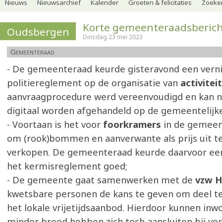
Nieuws
Nieuwsarchief
Kalender
Groeten & felicitaties
Zoeker
Korte gemeenteraadsberic
Oudsbergen
Dinsdag 23 mei 2023
Gemeenteraad
- De gemeenteraad keurde gisteravond een vern
politiereglement op de organisatie van
activitei
aanvraagprocedure werd vereenvoudigd en kan 
digitaal worden afgehandeld op de gemeentelijk
- Voortaan is het voor
foorkramers
in de gemee
om (rook)bommen en aanverwante als prijs uit te
verkopen. De gemeenteraad keurde daarvoor ee
het kermisreglement goed;
- De gemeente gaat samenwerken met de
vzw H
kwetsbare personen de kans te geven om deel t
het lokale vrijetijdsaanbod. Hierdoor kunnen inw
minder breed hebben zich toch aansluiten bij ve