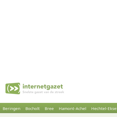
Beringen
Bocholt
Bree
Hamont-Achel
Hechtel-Ekse