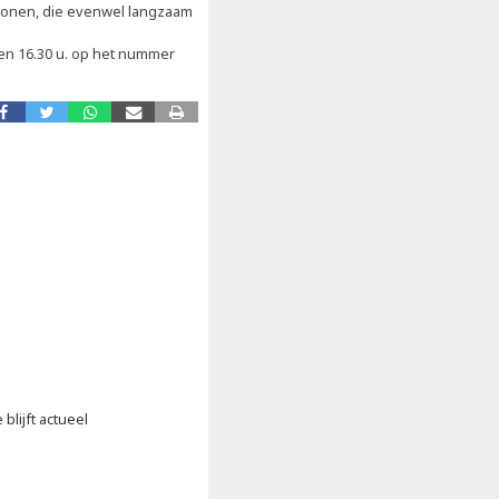
ertonen, die evenwel langzaam
en 16.30 u. op het nummer
blijft actueel