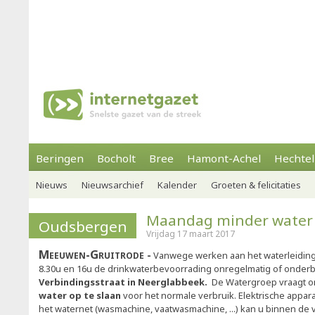
Beringen
Bocholt
Bree
Hamont-Achel
Hechtel
Nieuws
Nieuwsarchief
Kalender
Groeten & felicitaties
Maandag minder water 
Oudsbergen
Vrijdag 17 maart 2017
Meeuwen-Gruitrode
Vanwege werken aan het waterleiding
8.30u en 16u de drinkwaterbevoorrading onregelmatig of onderb
Verbindingsstraat in Neerglabbeek.
De Watergroep vraagt 
water op te slaan
voor het normale verbruik. Elektrische appar
het waternet (wasmachine, vaatwasmachine, ...) kan u binnen de 