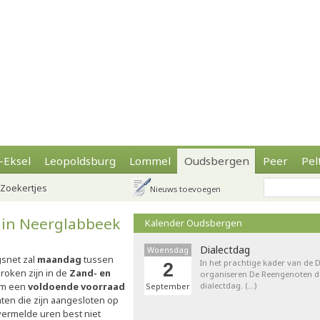
-Eksel
Leopoldsburg
Lommel
Oudsbergen
Peer
Pel
Zoekertjes
Nieuws toevoegen
in Neerglabbeek
Kalender Oudsbergen
Dialectdag
Woensdag
snet zal
maandag
tussen
In het prachtige kader van de
2
roken zijn in de
Zand- en
organiseren De Reengenoten de 
om een
voldoende voorraad
dialectdag. (…)
September
aten die zijn aangesloten op
vermelde uren best niet