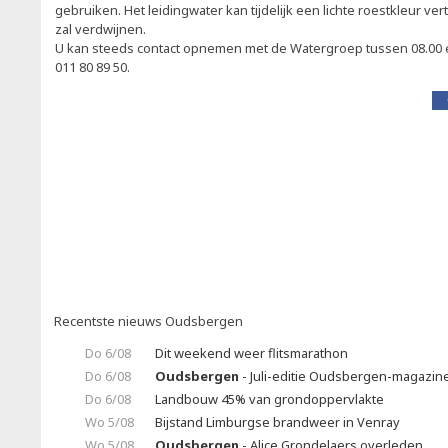
gebruiken. Het leidingwater kan tijdelijk een lichte roestkleur v
zal verdwijnen.
U kan steeds contact opnemen met de Watergroep tussen 08.00 
011 80 89 50.
Recentste nieuws Oudsbergen
Do 6/08
Dit weekend weer flitsmarathon
Do 6/08
Oudsbergen
- Juli-editie Oudsbergen-magazine 
Do 6/08
Landbouw 45% van grondoppervlakte
Wo 5/08
Bijstand Limburgse brandweer in Venray
Wo 5/08
Oudsbergen
- Alice Grondelaers overleden