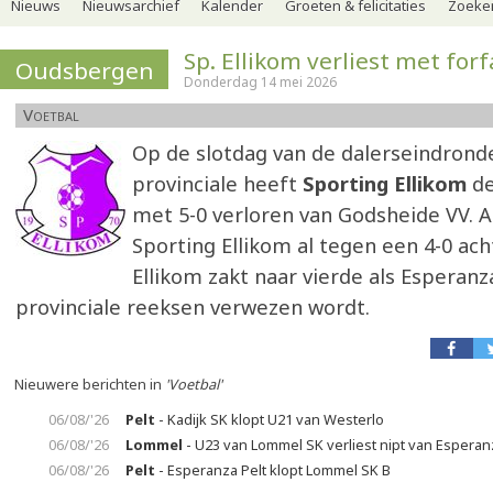
Nieuws
Nieuwsarchief
Kalender
Groeten & felicitaties
Zoeker
Sp. Ellikom verliest met forf
Oudsbergen
Donderdag 14 mei 2026
Voetbal
Op de slotdag van de dalerseindrond
provinciale heeft
Sporting Ellikom
de
met 5-0 verloren van Godsheide VV. A
Sporting Ellikom al tegen een 4-0 ach
Ellikom zakt naar vierde als Esperanz
provinciale reeksen verwezen wordt.
Nieuwere berichten in
'Voetbal'
06/08/'26
Pelt
- Kadijk SK klopt U21 van Westerlo
06/08/'26
Lommel
- U23 van Lommel SK verliest nipt van Esperan
06/08/'26
Pelt
- Esperanza Pelt klopt Lommel SK B