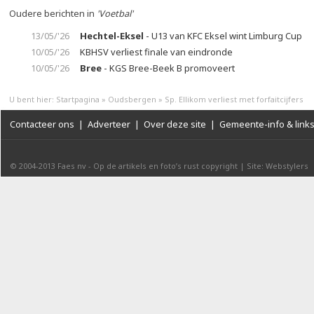
Oudere berichten in
'Voetbal'
13/05/'26
Hechtel-Eksel
- U13 van KFC Eksel wint Limburg Cup
10/05/'26
KBHSV verliest finale van eindronde
10/05/'26
Bree
- KGS Bree-Beek B promoveert
U bent hier:
Startpagina
»
Oudsbergen
»
Sp. Ellikom verliest met forfaitcijfers
Contacteer ons
|
Adverteer
|
Over deze site
|
Gemeente-info & link
© 2004-2013
Faes nv
-
Op de artikels en foto’s rust copyright
|
Site: Webstylers