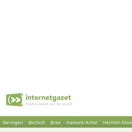
Beringen
Bocholt
Bree
Hamont-Achel
Hechtel-Ekse