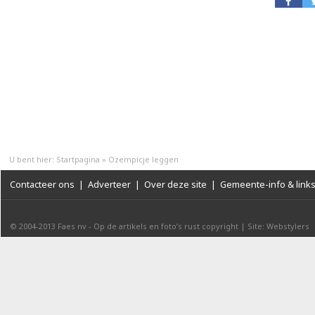
U bent hier:
Startpagina
»
Ozempicje leggen
Contacteer ons
|
Adverteer
|
Over deze site
|
Gemeente-info & link
© 2004-2013
Faes nv
-
Op de artikels en foto’s rust copyright
|
Site: Webstylers