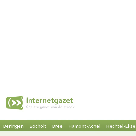
Beringen
Bocholt
Bree
Hamont-Achel
Hechtel-Ekse