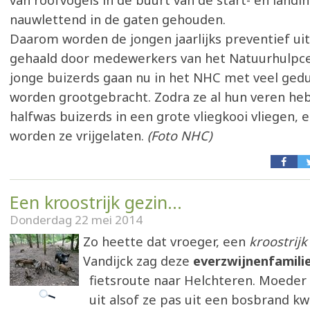
van roofvogels in de buurt van de start- en landi
nauwlettend in de gaten gehouden.
Daarom worden de jongen jaarlijks preventief ui
gehaald door medewerkers van het Natuurhulpc
jonge buizerds gaan nu in het NHC met veel gedu
worden grootgebracht. Zodra ze al hun veren heb
halfwas buizerds in een grote vliegkooi vliegen, e
worden ze vrijgelaten.
(Foto NHC)
Een kroostrijk gezin...
Donderdag 22 mei 2014
Zo heette dat vroeger, een
kroostrijk
Vandijck zag deze
everzwijnenfamili
fietsroute naar Helchteren. Moeder 
uit alsof ze pas uit een bosbrand 