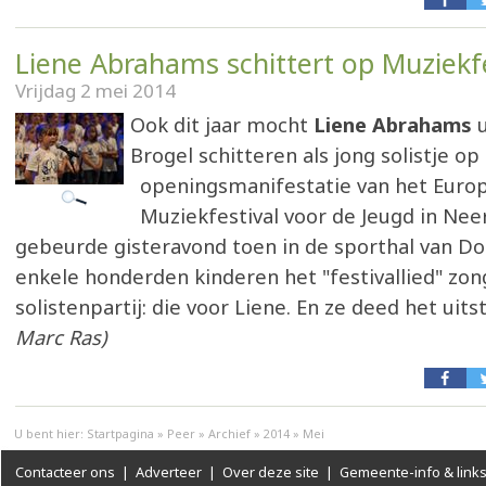
Liene Abrahams schittert op Muziekfe
Vrijdag 2 mei 2014
Ook dit jaar mocht
Liene Abrahams
u
Brogel schitteren als jong solistje op
openingsmanifestatie van het Euro
Muziekfestival voor de Jeugd in Nee
gebeurde gisteravond toen in de sporthal van 
enkele honderden kinderen het "festivallied" zo
solistenpartij: die voor Liene. En ze deed het uits
Marc Ras)
U bent hier:
Startpagina
»
Peer
»
Archief
»
2014
»
Mei
Contacteer ons
|
Adverteer
|
Over deze site
|
Gemeente-info & link