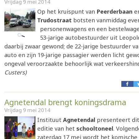
Vrijdag 9 mei 2014
Op het kruispunt van
Peerderbaan
e
Trudostraat
botsten vanmiddag even
personenwagens en een bestelwag
53-jarige autobestuurder uit Leopo
daarbij zwaar gewond; de 22-jarige bestuurder v
auto en zijn 19-jarige passagier werden licht gew
ongeval veroorzaakte behoorlijk wat verkeershin
Custers)
Agnetendal brengt koningsdrama
Vrijdag 9 mei 2014
Instituut
Agnetendal
presenteert dit 
editie van het
schooltoneel
. Volgen
zaterdag 17 mei wordt het komische