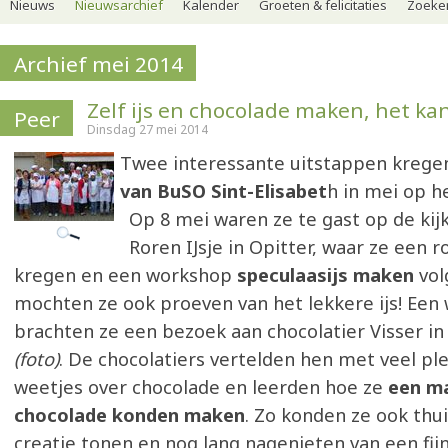
Nieuws
Nieuwsarchief
Kalender
Groeten & felicitaties
Zoeker
Archief mei 2014
Zelf ijs en chocolade maken, het kan
Peer
Dinsdag 27 mei 2014
Twee interessante uitstappen kreg
van BuSO Sint-Elisabet
h in mei op 
Op 8 mei waren ze te gast op de kijk
Roren IJsje in Opitter, waar ze een r
kregen en een workshop
speculaasijs maken
vol
mochten ze ook proeven van het lekkere ijs! Een 
brachten ze een bezoek aan chocolatier Visser 
(foto)
. De chocolatiers vertelden hen met veel plez
weetjes over chocolade en leerden hoe ze
een ma
chocolade konden maken
. Zo konden ze ook thui
creatie tonen en nog lang nagenieten van een fijn