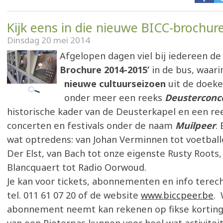
Kijk eens in die nieuwe BICC-brochure
Dinsdag 20 mei 2014
Afgelopen dagen viel bij iedereen de
Brochure 2014-2015’
in de bus, waari
nieuwe cultuurseizoen
uit de doeke
onder meer een reeks
Deusterconc
historische kader van de Deusterkapel en een ree
concerten en festivals onder de naam
Muilpeer
.
wat optredens: van Johan Verminnen tot voetbal
Der Elst, van Bach tot onze eigenste Rusty Roots,
Blancquaert tot Radio Oorwoud.
Je kan voor tickets, abonnementen en info terech
tel. 011 61 07 20 of de website
www.biccpeer.be
. 
abonnement neemt kan rekenen op fikse korting