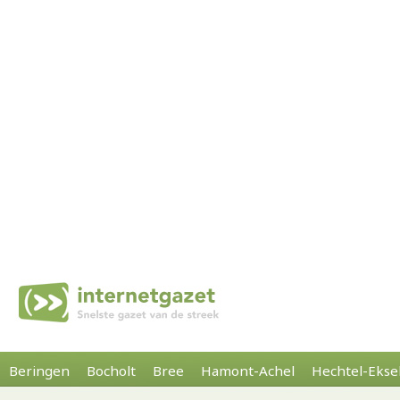
Beringen
Bocholt
Bree
Hamont-Achel
Hechtel-Ekse