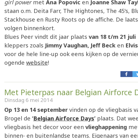
girl power
met
Ana Popovic
en
Joanne Shaw Tay
staan o.m. Deita Farr, The Hightones, The 45's, B
Stackhouse en Rusty Roots op de affiche. De laa
volgen binnenkort.
Blues Peer vindt dit jaar plaats
van 18 t/m 21 juli
kleppers zoals
Jimmy Vaughan, Jeff Beck
en
Elvi
voor de hele line-up ook eens kijken op de vernie
ogende
website
!
Met Pieterpas naar Belgian Airforce 
Dinsdag 6 mei 2014
Op 13 en 14 september
vinden op de vliegbasis v
Brogel de
‘
Belgian Airforce Days
’
plaats. Dat we
vliegbasis het decor voor een
vlieghappening
met
binnen- en buitenlandse teams. Eigenaars van ee