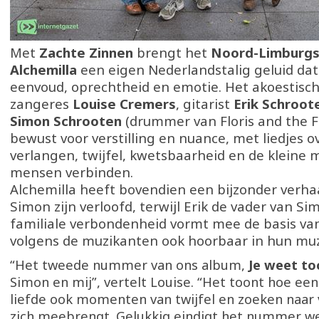
Met
Zachte Zinnen
brengt het
Noord-Limburgs
Alchemilla
een eigen Nederlandstalig geluid dat
eenvoud, oprechtheid en emotie. Het akoestisch
zangeres
Louise Cremers
, gitarist
Erik Schroot
Simon Schrooten
(drummer van Floris and the F
bewust voor verstilling en nuance, met liedjes ov
verlangen, twijfel, kwetsbaarheid en de kleine
mensen verbinden.
Alchemilla heeft bovendien een bijzonder verhaa
Simon zijn verloofd, terwijl Erik de vader van Sim
familiale verbondenheid vormt mee de basis van
volgens de muzikanten ook hoorbaar in hun mu
“Het tweede nummer van ons album,
Je weet to
Simon en mij”, vertelt Louise. “Het toont hoe een
liefde ook momenten van twijfel en zoeken naar
zich meebrengt. Gelukkig eindigt het nummer wel