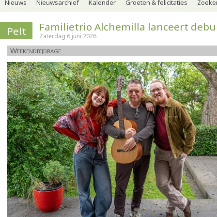
Nieuws
Nieuwsarchief
Kalender
Groeten & felicitaties
Zoeker
Familietrio Alchemilla lanceert deb
Pelt
Zaterdag 6 juni 2026
Weekendbijdrage