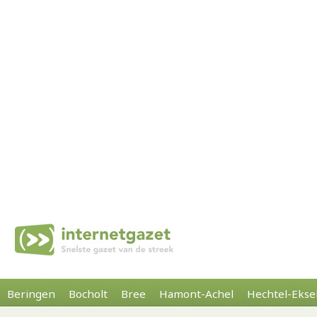
Beringen
Bocholt
Bree
Hamont-Achel
Hechtel-Ekse