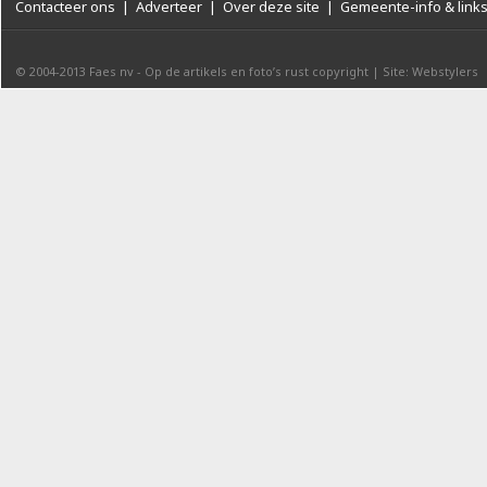
Contacteer ons
|
Adverteer
|
Over deze site
|
Gemeente-info & link
© 2004-2013
Faes nv
-
Op de artikels en foto’s rust copyright
|
Site: Webstylers