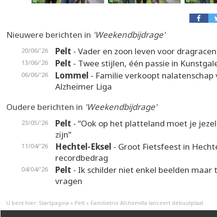
Nieuwere berichten in
'Weekendbijdrage'
Pelt
- Vader en zoon leven voor dragracen
20/06/'26
Pelt
- Twee stijlen, één passie in Kunstgal
13/06/'26
Lommel
- Familie verkoopt nalatenschap 
06/06/'26
Alzheimer Liga
Oudere berichten in
'Weekendbijdrage'
Pelt
- “Ook op het platteland moet je jeze
23/05/'26
zijn”
Hechtel-Eksel
- Groot Fietsfeest in Hecht
11/04/'26
recordbedrag
Pelt
- Ik schilder niet enkel beelden maar
04/04/'26
vragen
U bent hier:
Startpagina
»
Pelt
»
Familietrio Alchemilla lanceert debuutplaat