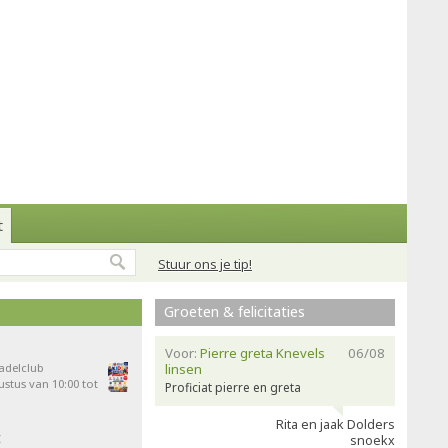
t
Stuur ons je tip!
Groeten & felicitaties
Voor:
Pierre greta Knevels
06/08
Padelclub
linsen
stus van 10:00 tot
Proficiat pierre en greta
Rita en jaak Dolders
t
snoekx