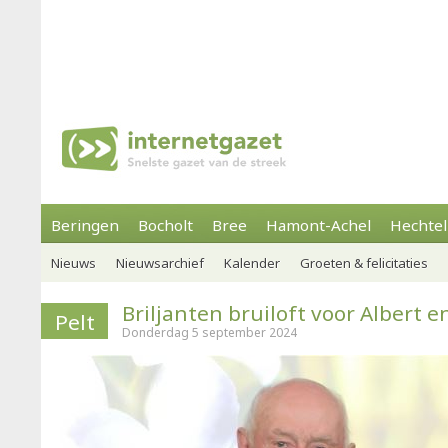
Beringen
Bocholt
Bree
Hamont-Achel
Hechtel
Nieuws
Nieuwsarchief
Kalender
Groeten & felicitaties
Briljanten bruiloft voor Albert 
Pelt
Donderdag 5 september 2024