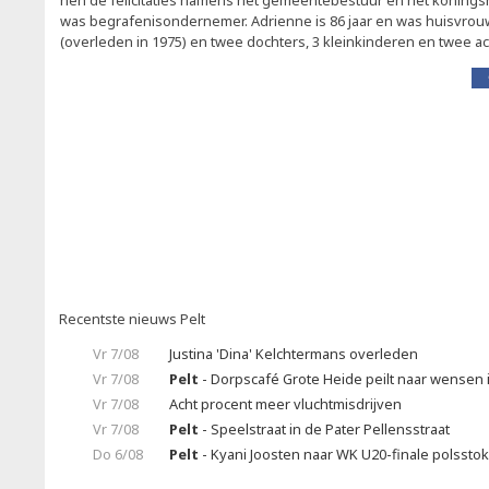
hen de felicitaties namens het gemeentebestuur en het koningshui
was begrafenisondernemer. Adrienne is 86 jaar en was huisvro
(overleden in 1975) en twee dochters, 3 kleinkinderen en twee a
Recentste nieuws Pelt
Vr 7/08
Justina 'Dina' Kelchtermans overleden
Vr 7/08
Pelt
- Dorpscafé Grote Heide peilt naar wensen
Vr 7/08
Acht procent meer vluchtmisdrijven
Vr 7/08
Pelt
- Speelstraat in de Pater Pellensstraat
Do 6/08
Pelt
- Kyani Joosten naar WK U20-finale polssto