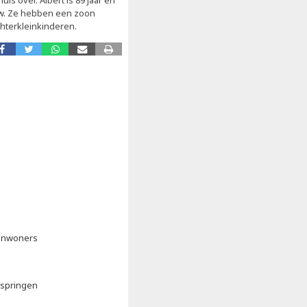
s over. Albert is 89 jaar en
uw. Ze hebben een zoon
chterkleinkinderen.
 inwoners
kspringen