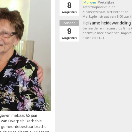
Morgen
Wekelijkse
8
zaterdagmarkt in de
Kloosterstraat, Kerkstraat en
Augustus
Marktpleinstraat van 8.00 uur t
Heilzame heidewandeling 
Zondag
Beheerder en natuurgids Ghis
9
neemt je mee door het Hageven
hoe heide (…)
Augustus
gaven mekaar, 65 jaar
 van Overpelt. Derhalve
et gemeentebestuur bracht