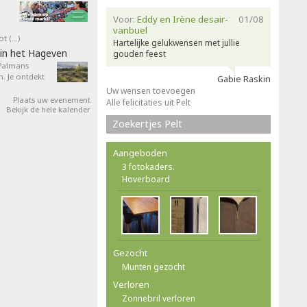
Voor:
Eddy en Irène desair-
01/08
vanbuel
ot (…)
Hartelijke gelukwensen met jullie
in het Hageven
gouden feest
 Palmans
. Je ontdekt
Gabie Raskin
Uw wensen toevoegen
Plaats uw evenement
Alle felicitaties uit Pelt
Bekijk de hele kalender
Zoekertjes Pelt
Aangeboden
3 fotokaders.
Hoverboard
Gezocht
Munten gezocht
Verloren
Zonnebril verloren