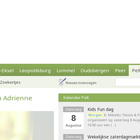
-Eksel
Leopoldsburg
Lommel
Oudsbergen
Peer
Pel
Zoekertjes
Nieuws toevoegen
en Adrienne
Kalender Pelt
Kids Fun dag
Zaterdag
Morgen
K. Metallic Tennis & 
8
organiseert op zaterdag 8 Augu
16:00 uur een (…)
Augustus
Wekelijkse zaterdagmark
Zaterdag