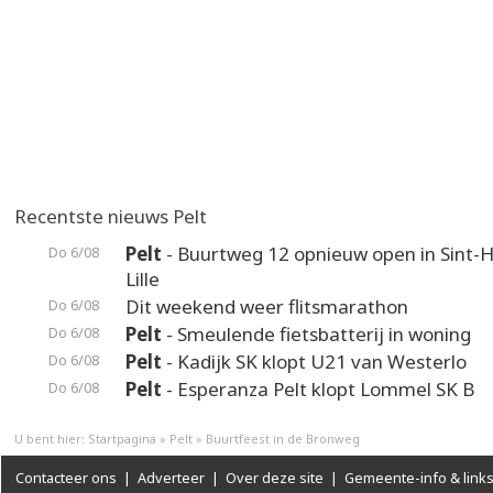
Recentste nieuws Pelt
Pelt
- Buurtweg 12 opnieuw open in Sint-H
Do 6/08
Lille
Dit weekend weer flitsmarathon
Do 6/08
Pelt
- Smeulende fietsbatterij in woning
Do 6/08
Pelt
- Kadijk SK klopt U21 van Westerlo
Do 6/08
Pelt
- Esperanza Pelt klopt Lommel SK B
Do 6/08
U bent hier:
Startpagina
»
Pelt
»
Buurtfeest in de Bronweg
Contacteer ons
|
Adverteer
|
Over deze site
|
Gemeente-info & link