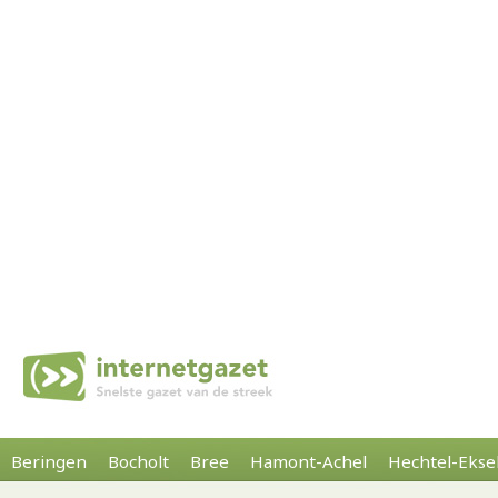
Beringen
Bocholt
Bree
Hamont-Achel
Hechtel-Ekse