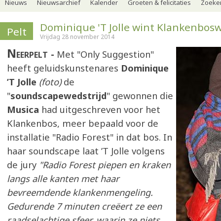
Nieuws
Nieuwsarchief
Kalender
Groeten & felicitaties
Zoeker
Dominique 'T Jolle wint Klankenbosw
Pelt
Vrijdag 28 november 2014
Neerpelt
Met "Only Suggestion"
heeft geluidskunstenares
Dominique
’T Jolle
(foto)
de
"
soundscapewedstrijd
" gewonnen die
Musica
had uitgeschreven voor het
Klankenbos, meer bepaald voor de
installatie "Radio Forest" in dat bos. In
haar soundscape laat ’T Jolle volgens
de jury
"Radio Forest piepen en kraken
langs alle kanten met haar
bevreemdende klankenmengeling.
Gedurende 7 minuten creëert ze een
raadselachtige sfeer, waarin ze niets