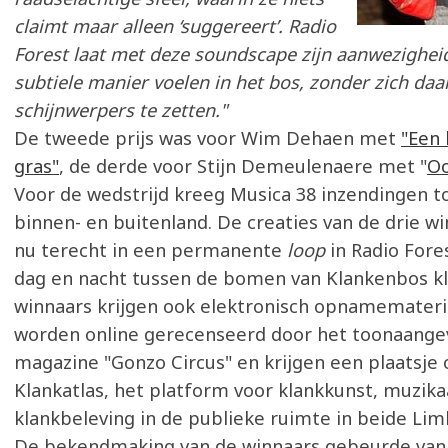
claimt maar alleen ‘suggereert’. Radio
Forest laat met deze soundscape zijn aanwezighei
subtiele manier voelen in het bos, zonder zich da
schijnwerpers te zetten."
De tweede prijs was voor Wim Dehaen met
"Een 
gras"
, de derde voor Stijn Demeulenaere met "
Oo
Voor de wedstrijd kreeg Musica 38 inzendingen t
binnen- en buitenland. De creaties van de drie 
nu terecht in een permanente
loop
in Radio Fore
dag en nacht tussen de bomen van Klankenbos kl
winnaars krijgen ook elektronisch opnamemateri
worden online gerecenseerd door het toonaang
magazine "Gonzo Circus" en krijgen een plaatsje 
Klankatlas, het platform voor klankkunst, muzika
klankbeleving in de publieke ruimte in beide Li
De bekendmaking van de winnaars gebeurde vana