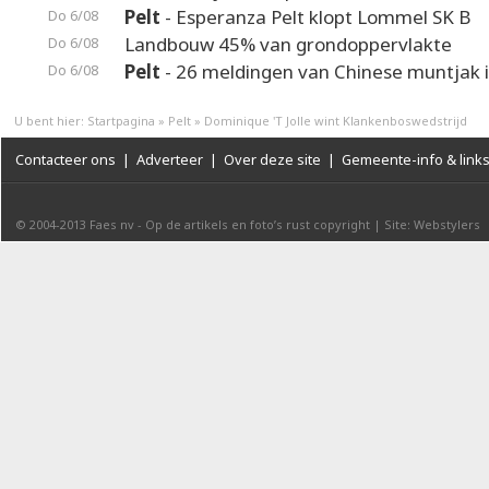
Pelt
- Esperanza Pelt klopt Lommel SK B
Do 6/08
Landbouw 45% van grondoppervlakte
Do 6/08
Pelt
- 26 meldingen van Chinese muntjak i
Do 6/08
U bent hier:
Startpagina
»
Pelt
»
Dominique 'T Jolle wint Klankenboswedstrijd
Contacteer ons
|
Adverteer
|
Over deze site
|
Gemeente-info & link
© 2004-2013
Faes nv
-
Op de artikels en foto’s rust copyright
|
Site: Webstylers