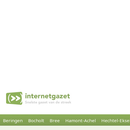
Beringen
Bocholt
Bree
Hamont-Achel
Hechtel-Ekse