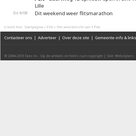
Lille
Dit weekend weer flitsmarathon
Do 6/08
U bent hier:
Startpagina
»
Pelt
»
Het weerbericht van 't Plat
Contacteer ons
|
Adverteer
|
Over deze site
|
Gemeente-info & link
© 2004-2013
Faes nv
-
Op de artikels en foto’s rust copyright
|
Site: Webstylers