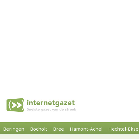
Beringen
Bocholt
Bree
Hamont-Achel
Hechtel-Ekse