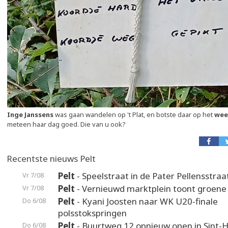
Inge Janssens
was gaan wandelen op 't Plat, en botste daar op het
wee
meteen haar dag goed. Die van u ook?
Recentste nieuws Pelt
Pelt
- Speelstraat in de Pater Pellensstraa
Vr 7/08
Pelt
- Vernieuwd marktplein toont groene
Vr 7/08
Pelt
- Kyani Joosten naar WK U20-finale
Do 6/08
polsstokspringen
Pelt
- Buurtweg 12 opnieuw open in Sint-H
Do 6/08