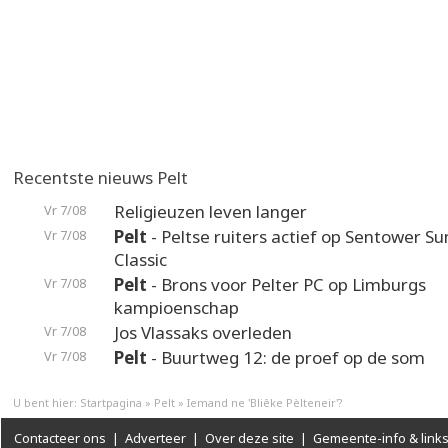
Recentste nieuws Pelt
Religieuzen leven langer
Vr 7/08
Pelt
- Peltse ruiters actief op Sentower 
Vr 7/08
Classic
Pelt
- Brons voor Pelter PC op Limburgs
Vr 7/08
kampioenschap
Jos Vlassaks overleden
Vr 7/08
Pelt
- Buurtweg 12: de proef op de som
Vr 7/08
U bent hier:
Startpagina
»
Pelt
»
Iemand ne 'Bliêke Pèlteneir'?
Contacteer ons
|
Adverteer
|
Over deze site
|
Gemeente-info & link