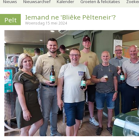
Nieuws
Nieuwsarchief
Kalender
Groeten & felicitaties
Zoeker
Iemand ne 'Bliêke Pèlteneir'?
Pelt
Woensdag 15 mei 2024