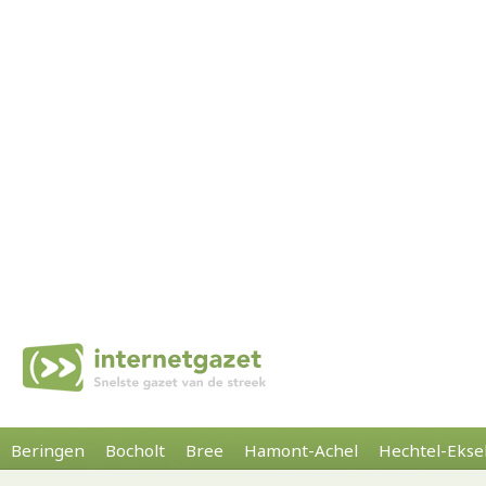
Beringen
Bocholt
Bree
Hamont-Achel
Hechtel-Ekse