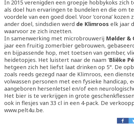
In 2015 verenigden een groepje hobbykoks zich 
als doel hun ervaringen te bundelen en die om te
voordele van een goed doel. Voor ‘corona’ kozen ze
ander doel, sindsdien werd
de Klimroos
elk jaar 
waarvoor ze zich inzetten.
In samenwerking met microbrouwerij
Mølder &
jaar een fruitig zomerbier gebrouwen, gebasee
en bijpassende hop, met toetsen van gember, vli
heidetopjes. Het luistert naar de naam ‘
Bliêke Pé
hetgeen zich het liefst laat drinken op 5°. De op
zoals reeds gezegd naar de Klimroos, een diens
volwassen personen met een fysieke handicap, e
aangeboren hersenletsel en/of een neurologisch
Het bier is te verkrijgen in grote geschenkflesse
ook in flesjes van 33 cl in een 4-pack. De verkoo
www.pelt4u.be.