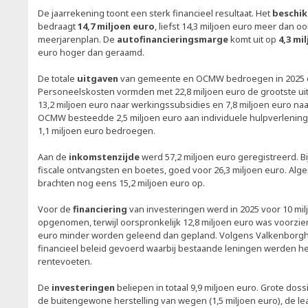
De jaarrekening toont een sterk financieel resultaat. Het
beschik
bedraagt
14,7 miljoen euro
, liefst 14,3 miljoen euro meer dan o
meerjarenplan. De
autofinancieringsmarge
komt uit op
4,3 mi
euro hoger dan geraamd.
De totale
uitgaven
van gemeente en OCMW bedroegen in 2025 on
Personeelskosten vormden met 22,8 miljoen euro de grootste ui
13,2 miljoen euro naar werkingssubsidies en 7,8 miljoen euro na
OCMW besteedde 2,5 miljoen euro aan individuele hulpverlening, 
1,1 miljoen euro bedroegen.
Aan de
inkomstenzijde
werd 57,2 miljoen euro geregistreerd. Bi
fiscale ontvangsten en boetes, goed voor 26,3 miljoen euro. Al
brachten nog eens 15,2 miljoen euro op.
Voor de
financiering
van investeringen werd in 2025 voor 10 mi
opgenomen, terwijl oorspronkelijk 12,8 miljoen euro was voorzie
euro minder worden geleend dan gepland. Volgens Valkenborgh
financieel beleid gevoerd waarbij bestaande leningen werden h
rentevoeten.
De
investeringen
beliepen in totaal 9,9 miljoen euro. Grote do
de buitengewone herstelling van wegen (1,5 miljoen euro), de l