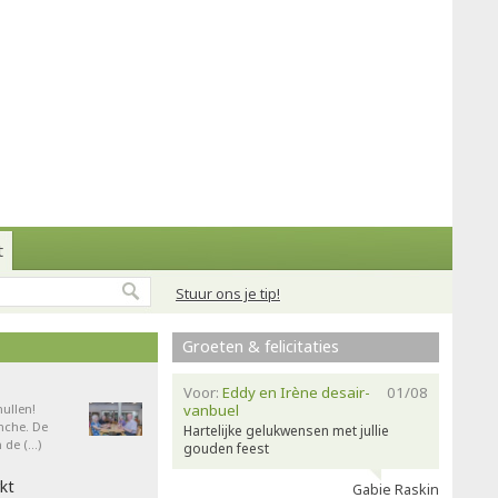
t
Stuur ons je tip!
Groeten & felicitaties
Voor:
Eddy en Irène desair-
01/08
ullen!
vanbuel
nche. De
Hartelijke gelukwensen met jullie
 de (…)
gouden feest
kt
Gabie Raskin