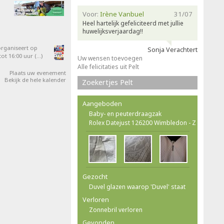
Voor:
Irène Vanbuel
31/07
Heel hartelijk gefeliciteerd met jullie
huwelijksverjaardag!!
organiseert op
Sonja Verachtert
ot 16:00 uur (…)
Uw wensen toevoegen
Alle felicitaties uit Pelt
Plaats uw evenement
Bekijk de hele kalender
Zoekertjes Pelt
Aangeboden
Baby- en peuterdraagzak
Rolex Datejust 126200 Wimbledon - Z
Gezocht
Duvel glazen waarop 'Duvel' staat
Verloren
Zonnebril verloren
Gevonden