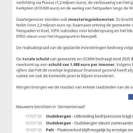
verlichting via Fluvius (1,2 miljoen euro), de verbouwing van he
Kerkplein (610.000 euro) en de aanleg van fietspaden langs de Wil
Daartegenover stonden ook
investeringsinkomsten
. Zo brach
Nolim Oost 2,2 miljoen euro op. Daarnaast ontving de gemeente
fietspaden in Koel, VIPA-subsidies voor kinderopvang en het lok
EFRO-steun voor het Hoppinpunt in Neerpelt.
De realisatiegraad van de geplande investeringen bedroeg volg
De
totale schuld
van gemeente en OCMW bedraagt eind 2025
3
neerkomt op een
schuld van 1.088 euro per inwoner
. Volgens
cijfers dat Pelt de voorbije legislatuur financieel gezond heeft 
ruimte om ook de komende jaren te blijven investeren.
Morgen brengen we de reacties van enkele raadsleden van de op
Nieuwere berichten in
'Gemeenteraad'
17/07/'26
Oudsbergen
- Uitbreiding bedrijvenzone krijgt 
15/07/'26
Oudsbergen
- Oudsbergen steunt zomeraanb
15/07/'26
Pelt
- Plaatsverbod blijft mogelijk bij ernstige ov