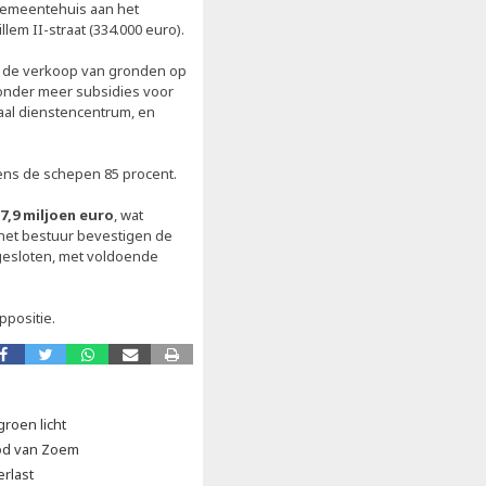
t gemeentehuis aan het
lem II-straat (334.000 euro).
t de verkoop van gronden op
 onder meer subsidies voor
aal dienstencentrum, en
ens de schepen 85 procent.
7,9 miljoen euro
, wat
 het bestuur bevestigen de
afgesloten, met voldoende
positie.
groen licht
od van Zoem
erlast