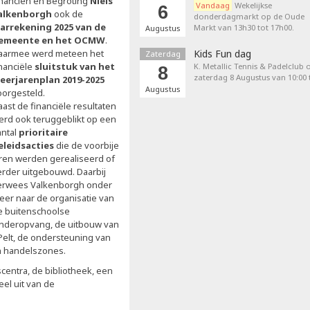
inanciën en Begroting
Niels
Vandaag
Wekelijkse
6
alkenborgh
ook de
donderdagmarkt op de Oude
aarrekening 2025 van de
Markt van 13h30 tot 17h00.
Augustus
emeente en het OCMW
.
aarmee werd meteen het
Kids Fun dag
Zaterdag
inanciële
sluitstuk van het
K. Metallic Tennis & Padelclub 
8
zaterdag 8 Augustus van 10:00 t
eerjarenplan 2019-2025
Augustus
oorgesteld.
ast de financiële resultaten
erd ook teruggeblikt op een
antal
prioritaire
eleidsacties
die de voorbije
aren werden gerealiseerd of
erder uitgebouwd. Daarbij
erwees Valkenborgh onder
eer naar de organisatie van
e buitenschoolse
inderopvang, de uitbouw van
Pelt, de ondersteuning van
en handelszones.
centra, de bibliotheek, een
el uit van de