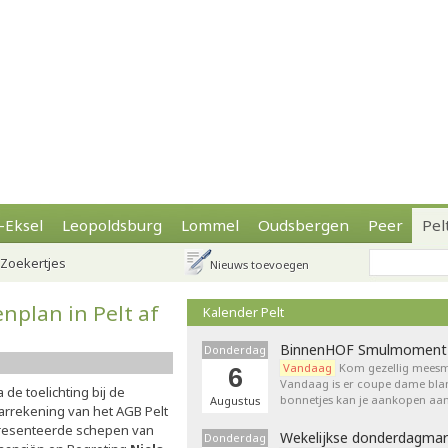
-Eksel
Leopoldsburg
Lommel
Oudsbergen
Peer
Pel
Zoekertjes
Nieuws toevoegen
nplan in Pelt af
Kalender Pelt
BinnenHOF Smulmoment
Donderdag
Vandaag
Kom gezellig meesm
6
Vandaag is er coupe dame bla
 de toelichting bij de
bonnetjes kan je aankopen aan
Augustus
aarrekening van het AGB Pelt
resenteerde schepen van
Wekelijkse donderdagmar
Donderdag