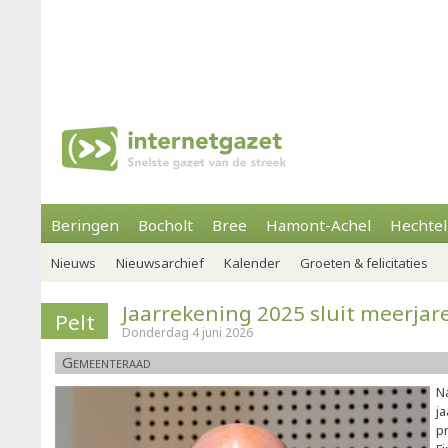
Beringen
Bocholt
Bree
Hamont-Achel
Hechtel
Nieuws
Nieuwsarchief
Kalender
Groeten & felicitaties
Jaarrekening 2025 sluit meerjare
Pelt
Donderdag 4 juni 2026
Gemeenteraad
Na
j
p