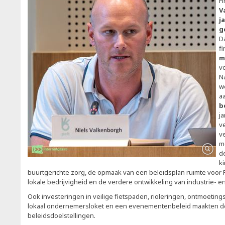
F
V
j
g
D
f
m
v
Na
w
a
b
j
v
v
m
d
k
buurtgerichte zorg, de opmaak van een beleidsplan ruimte voor 
lokale bedrijvigheid en de verdere ontwikkeling van industrie- 
Ook investeringen in veilige fietspaden, rioleringen, ontmoetings
lokaal ondernemersloket en een evenementenbeleid maakten de
beleidsdoelstellingen.