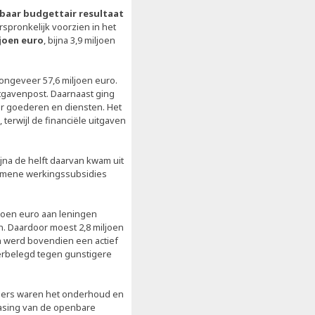
baar budgettair resultaat
orspronkelijk voorzien in het
ljoen euro
, bijna 3,9 miljoen
geveer 57,6 miljoen euro.
tgavenpost. Daarnaast ging
ar goederen en diensten. Het
terwijl de financiële uitgaven
jna de helft daarvan kwam uit
gemene werkingssubsidies
ljoen euro aan leningen
n. Daardoor moest 2,8 miljoen
 werd bovendien een actief
erbelegd tegen gunstigere
ssiers waren het onderhoud en
easing van de openbare