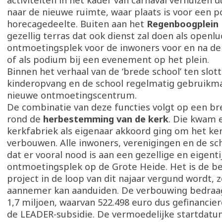
activiteiten in het kader van carnaval verhuizen
naar de nieuwe ruimte, waar plaats is voor een 
horecagedeelte. Buiten aan het
Regenboogplein
gezellig terras dat ook dienst zal doen als openlu
ontmoetingsplek voor de inwoners voor en na de
of als podium bij een evenement op het plein.
Binnen het verhaal van de ‘brede school’ ten slott
kinderopvang en de school regelmatig gebruikm
nieuwe ontmoetingscentrum.
De combinatie van deze functies volgt op een b
rond de
herbestemming van de kerk
. Die kwam 
kerkfabriek als eigenaar akkoord ging om het k
verbouwen. Alle inwoners, verenigingen en de sc
dat er vooral nood is aan een gezellige en eigenti
ontmoetingsplek op de Grote Heide. Het is de be
project in de loop van dit najaar vergund wordt, 
aannemer kan aanduiden. De verbouwing bedraagt
1,7 miljoen, waarvan 522.498 euro dus gefinancie
de LEADER-subsidie. De vermoedelijke startdatu