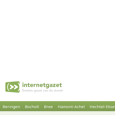
Beringen
Bocholt
Bree
Hamont-Achel
Hechtel-Ekse