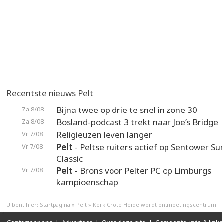
Recentste nieuws Pelt
Bijna twee op drie te snel in zone 30
Za 8/08
Bosland-podcast 3 trekt naar Joe’s Bridge
Za 8/08
Religieuzen leven langer
Vr 7/08
Pelt
- Peltse ruiters actief op Sentower 
Vr 7/08
Classic
Pelt
- Brons voor Pelter PC op Limburgs
Vr 7/08
kampioenschap
U bent hier:
Startpagina
»
Pelt
»
Kerk Grote Heide wordt ontmoetingscentrum