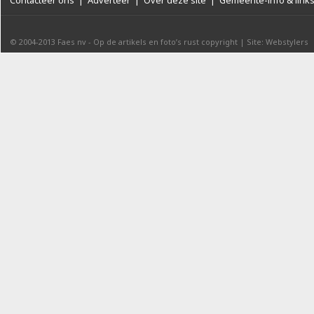
Contacteer ons
|
Adverteer
|
Over deze site
|
Gemeente-info & link
© 2004-2013
Faes nv
-
Op de artikels en foto’s rust copyright
|
Site: Webstylers