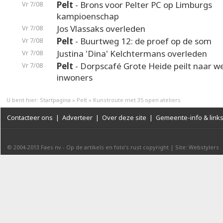
Pelt
- Brons voor Pelter PC op Limburgs
Vr 7/08
kampioenschap
Jos Vlassaks overleden
Vr 7/08
Pelt
- Buurtweg 12: de proef op de som
Vr 7/08
Justina 'Dina' Kelchtermans overleden
Vr 7/08
Pelt
- Dorpscafé Grote Heide peilt naar 
Vr 7/08
inwoners
U bent hier:
Startpagina
»
Pelt
»
Kunstroute met 35 open ateliers
Contacteer ons
|
Adverteer
|
Over deze site
|
Gemeente-info & link
© 2004-2013
Faes nv
-
Op de artikels en foto’s rust copyright
|
Site: Webstylers