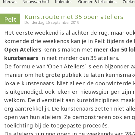
Nieuws
Nieuwsarchief
Kalender
Groeten & felicitaties
Zoeker
Kunstroute met 35 open ateliers
Pelt
Donderdag 26 september 2019
Het eerste weekend is al achter de rug, maar o
komende drie weekends kan je in Pelt tijdens de
Open Ateliers
kennis maken met
meer dan 50 lo
kunstenaars
in niet minder dan 35 ateliers.
De formule van ‘Open Ateliers’ is een bijzonder
manier om het grote publiek te laten kennisma
lokale kunstenaars. Niet alleen de doorwinterde
is uitgenodigd, ook leken en nieuwsgierigen zijn
welkom. De diversiteit aan kunstdisciplines maa
erg aantrekkelijk. De kunstenaars zetten niet al
open van hun ateliers. Ze demonstreren ook en 
toelichting bij de toegepaste procedés.
De ateliers zijn nog open in de weekends van 28