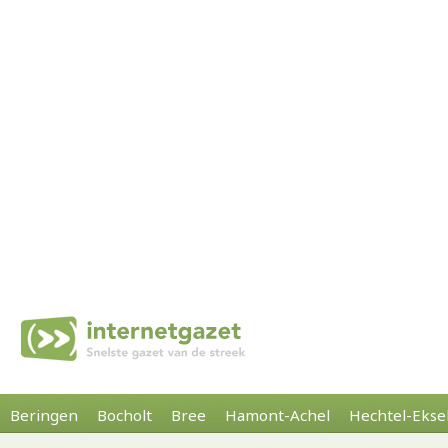
Beringen
Bocholt
Bree
Hamont-Achel
Hechtel-Ekse