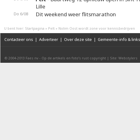
Lille
Dit weekend weer flitsmarathon
Do 6/08
U bent hier:
Startpagina
»
Pelt
»
Nolim Oost wordt zone voor kennisbedrijven
Contacteer ons
|
Adverteer
|
Over deze site
|
Gemeente-info & link
© 2004-2013
Faes nv
-
Op de artikels en foto’s rust copyright
|
Site: Webstylers