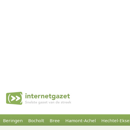
Beringen
Bocholt
Bree
Hamont-Achel
Hechtel-Ekse