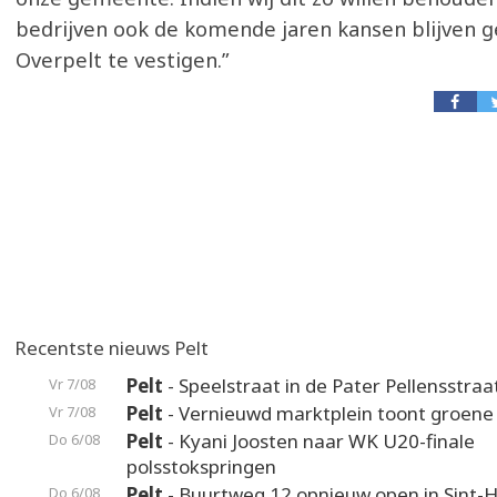
bedrijven ook de komende jaren kansen blijven g
Overpelt te vestigen.”
Recentste nieuws Pelt
Pelt
- Speelstraat in de Pater Pellensstraa
Vr 7/08
Pelt
- Vernieuwd marktplein toont groene
Vr 7/08
Pelt
- Kyani Joosten naar WK U20-finale
Do 6/08
polsstokspringen
Pelt
- Buurtweg 12 opnieuw open in Sint-H
Do 6/08