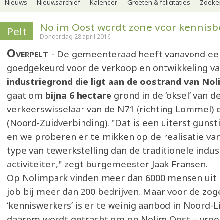
Nieuws
Nieuwsarchief
Kalender
Groeten & felicitaties
Zoeker
Nolim Oost wordt zone voor kennisb
Pelt
Donderdag 28 april 2016
Overpelt
De gemeenteraad heeft vanavond een
goedgekeurd voor de verkoop en ontwikkeling va
industriegrond die ligt aan de oostrand van Nol
gaat om
bijna 6 hectare
grond in de ‘oksel’ van d
verkeerswisselaar van de N71 (richting Lommel) 
(Noord-Zuidverbinding). "Dat is een uiterst gunsti
en we proberen er te mikken op de realisatie va
type van tewerkstelling dan de traditionele indus
activiteiten," zegt burgemeester Jaak Fransen.
Op Nolimpark vinden meer dan 6000 mensen uit 
job bij meer dan 200 bedrijven. Maar voor de z
‘kenniswerkers’ is er te weinig aanbod in Noord
daarom wordt getracht om op Nolim Oost – vroe