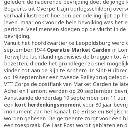
geleden: de naderende bevrijding doet de jonge 
Bogaerts uit Overpelt zijn oorlogsschilderij oversc
verhaal illustreert hoe een periode ingrijpt op he
leven, maar ook voor de hele bevolking was het 
periode. Veel mensen sloegen op de vlucht in de
bevrijding.
Vanuit het hoofdkwartier te Leopoldsburg werd 
september 1944
Operatie Market Garden
in Lom
Terwijl de luchtlandingsdivisies de bruggen tot
bezetten, diende het grondleger zo snel mogelijk
vinden tot aan de Rijn te Arnhem. In Sint-Huibrec
op 19 september een tweede Baileybrug gelegd
VIII Corps de oostflank van Market Garden te la
Achel en Hamont werden op 20 september bevrij
Aanstaande donderdag 19 september om 11 uur o
een
kort herdenkingsmoment
voor 80 jaar bevrij
monument aan het kanaal. De Britse en Belgisch
worden gehesen. De gemeente zorgt voor een b
een toespraak. De Last Post wordt geblazen en d