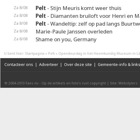
Pelt
- Stijn Meuris komt weer thuis
Za 8/08
Pelt
- Diamanten bruiloft voor Henri en M
Za 8/08
Pelt
- Wandeltip: zelf op pad langs Buurt
Za 8/08
Marie-Paule Janssen overleden
Za 8/08
Shame on you, Germany
Za 8/08
U bent hier:
Startpagina
»
Pelt
»
Opendeurdag in het Heemkundig Museum in Lil
Contacteer ons
|
Adverteer
|
Over deze site
|
Gemeente-info & link
© 2004-2013
Faes nv
-
Op de artikels en foto’s rust copyright
|
Site: Webstylers