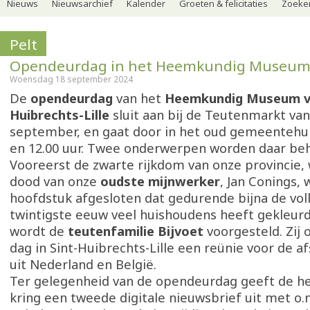
Nieuws
Nieuwsarchief
Kalender
Groeten & felicitaties
Zoeker
Pelt
Opendeurdag in het Heemkundig Museum i
Woensdag 18 september 2024
De
opendeurdag
van het
Heemkundig Museum va
Huibrechts-Lille
sluit aan bij de Teutenmarkt va
september, en gaat door in het oud gemeentehui
en 12.00 uur. Twee onderwerpen worden daar be
Vooreerst de zwarte rijkdom van onze provincie,
dood van onze
oudste mijnwerker
, Jan Conings,
hoofdstuk afgesloten dat gedurende bijna de vol
twintigste eeuw veel huishoudens heeft gekleurd
wordt de
teutenfamilie Bijvoet
voorgesteld. Zij 
dag in Sint-Huibrechts-Lille een reünie voor de 
uit Nederland en België.
Ter gelegenheid van de opendeurdag geeft de 
kring een tweede digitale nieuwsbrief uit met o.m