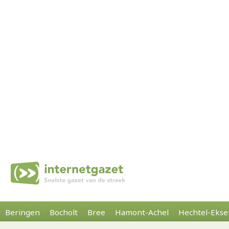
Beringen
Bocholt
Bree
Hamont-Achel
Hechtel-Ekse