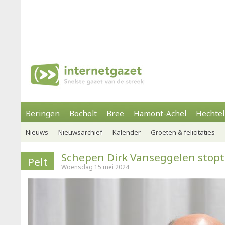
Beringen
Bocholt
Bree
Hamont-Achel
Hechtel
Nieuws
Nieuwsarchief
Kalender
Groeten & felicitaties
Schepen Dirk Vanseggelen stopt
Pelt
Woensdag 15 mei 2024