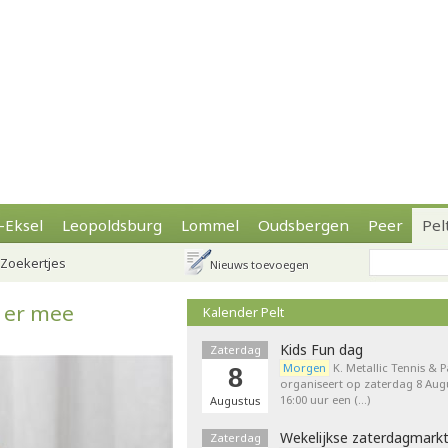
-Eksel
Leopoldsburg
Lommel
Oudsbergen
Peer
Pel
Zoekertjes
Nieuws toevoegen
 er mee
Kalender Pelt
Kids Fun dag
Zaterdag
Morgen
K. Metallic Tennis & 
8
organiseert op zaterdag 8 Augu
16:00 uur een (…)
Augustus
Wekelijkse zaterdagmark
Zaterdag