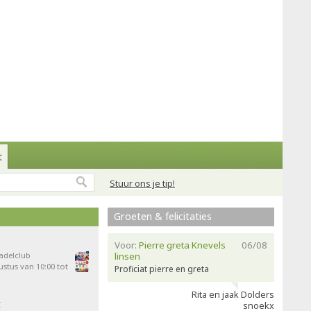
t
Stuur ons je tip!
Groeten & felicitaties
Voor:
Pierre greta Knevels
06/08
Padelclub
linsen
stus van 10:00 tot
Proficiat pierre en greta
Rita en jaak Dolders
t
snoekx