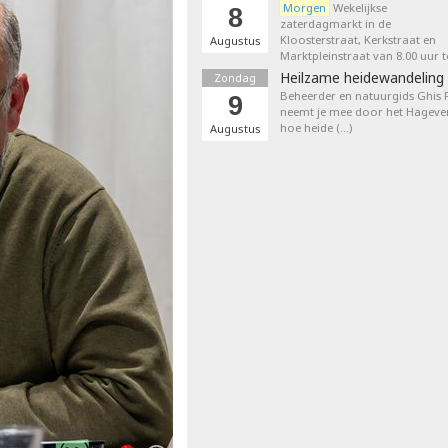
Morgen
Wekelijkse
8
zaterdagmarkt in de
Kloosterstraat, Kerkstraat en
Augustus
Marktpleinstraat van 8.00 uur t
Heilzame heidewandeling 
Zondag
Beheerder en natuurgids Ghis
9
neemt je mee door het Hageven
hoe heide (…)
Augustus