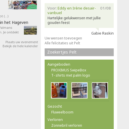
Voor:
Eddy en Irène desair-
01/08
vanbuel
ot (…)
Hartelijke gelukwensen met jullie
in het Hageven
gouden feest
 Palmans
. Je ontdekt
Gabie Raskin
Uw wensen toevoegen
Plaats uw evenement
Alle felicitaties uit Pelt
Bekijk de hele kalender
Zoekertjes Pelt
Aangeboden
PROXIMUS SwipeBox
T- shirts met palm logo
Gezocht
Fluweelboom
Verloren
Zonnebril verloren