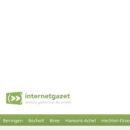
Beringen
Bocholt
Bree
Hamont-Achel
Hechtel-Ekse