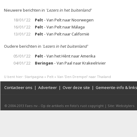
Nieuwere berichten in
'Lezers in het buitenland'
18/01/'22
Pelt
- Van Pelt naar Noorwegen
16/01/'22
Pelt
- Van Pelt naar Málaga
13/01/'22
Pelt
- Van Pelt naar Californië
Oudere berichten in
'Lezers in het buitenland'
05/01/'22
Pelt
- Van het Hènt naar Amerika
04/01/'22
Beringen
- Van Paal naar Krakeelrivier
U bent hier:
Startpagina
»
Pelt
»
Van 'Den Drempel' naar Thailand
Contacteer ons
|
Adverteer
|
Over deze site
|
Gemeente-info & link
© 2004-2013
Faes nv
-
Op de artikels en foto’s rust copyright
|
Site: Webstylers