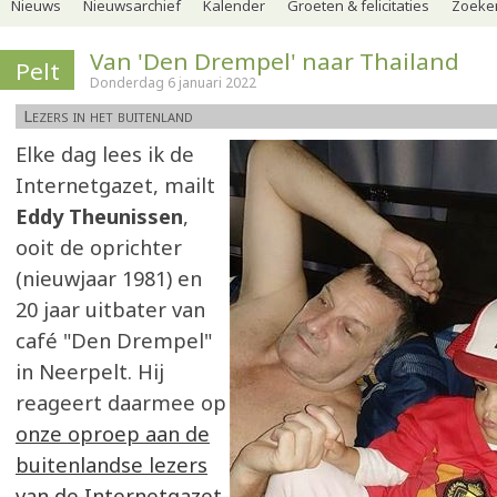
Nieuws
Nieuwsarchief
Kalender
Groeten & felicitaties
Zoeker
Van 'Den Drempel' naar Thailand
Pelt
Donderdag 6 januari 2022
Lezers in het buitenland
Elke dag lees ik de
Internetgazet, mailt
Eddy Theunissen
,
ooit de oprichter
(nieuwjaar 1981) en
20 jaar uitbater van
café "Den Drempel"
in Neerpelt. Hij
reageert daarmee op
onze oproep aan de
buitenlandse lezers
van de Internetgazet
.