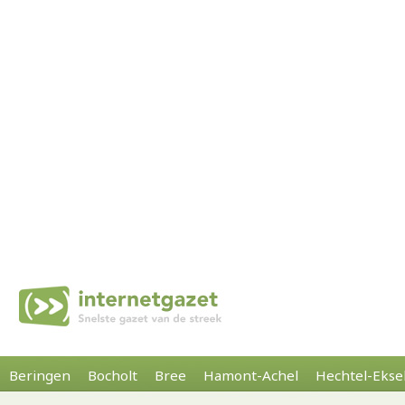
Beringen
Bocholt
Bree
Hamont-Achel
Hechtel-Ekse