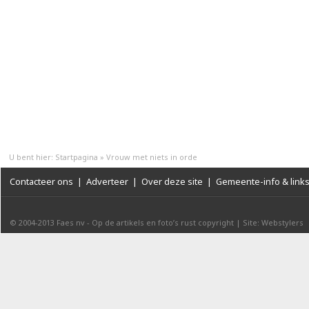
U bent hier:
Startpagina
»
Vrouw met niets in orde
Contacteer ons
|
Adverteer
|
Over deze site
|
Gemeente-info & link
© 2004-2013
Faes nv
-
Op de artikels en foto’s rust copyright
|
Site: Webstylers