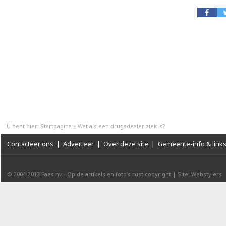
U bent hier:
Startpagina
»
Wat als een drugsdealer ziek is?
Contacteer ons
|
Adverteer
|
Over deze site
|
Gemeente-info & link
© 2004-2013
Faes nv
-
Op de artikels en foto’s rust copyright
|
Site: Webstylers