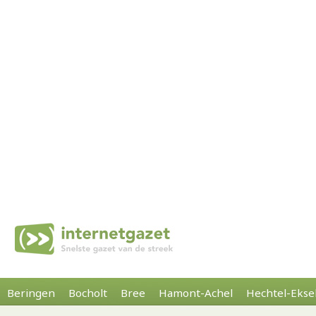
Beringen
Bocholt
Bree
Hamont-Achel
Hechtel-Ekse