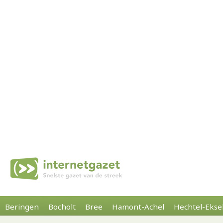
Beringen
Bocholt
Bree
Hamont-Achel
Hechtel-Ekse