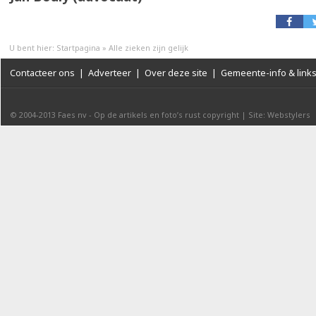
U bent hier:
Startpagina
»
Alle zieken zijn gelijk
Contacteer ons
|
Adverteer
|
Over deze site
|
Gemeente-info & link
© 2004-2013
Faes nv
-
Op de artikels en foto’s rust copyright
|
Site: Webstylers