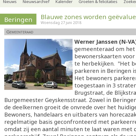
Nieuws
Nieuwsarchief
Kalender
Groeten & felicitaties
Zoeker
Blauwe zones worden geëvalu
Beringen
Woensdag 27 juni 2018
Gemeenteraad
Werner Janssen (N-VA
gemeenteraad om het 
bewonerskaarten voor
te herbekijken. "Het 
parkeren in Beringen i
Het bewoners parkeren
toegestaan in 3 straten
Brugstraat, de Blijkstr
Burgemeester Geyskensstraat. Zowel in Beringen
de deelkernen groeit de onvrede over het huidig
Bewoners, handelaars en uitbaters van horecaz
regelmatige basis geconfronteerd met parkeerre
omdat zij een aantal minuten te laat waren met 