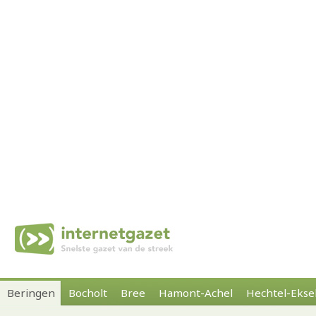
Beringen
Bocholt
Bree
Hamont-Achel
Hechtel-Ekse