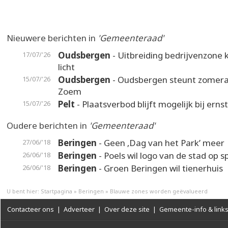
Nieuwere berichten in
'Gemeenteraad'
Oudsbergen
- Uitbreiding bedrijvenzone k
17/07/'26
licht
Oudsbergen
- Oudsbergen steunt zomer
15/07/'26
Zoem
Pelt
- Plaatsverbod blijft mogelijk bij erns
15/07/'26
Oudere berichten in
'Gemeenteraad'
Beringen
- Geen ‚Dag van het Park’ meer
27/06/'18
Beringen
- Poels wil logo van de stad op s
26/06/'18
Beringen
- Groen Beringen wil tienerhuis
26/06/'18
U bent hier:
Startpagina
»
Beringen
»
Blauwe zones worden geëvalueerd
Contacteer ons
|
Adverteer
|
Over deze site
|
Gemeente-info & link