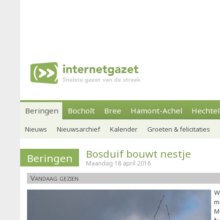
Beringen
Bocholt
Bree
Hamont-Achel
Hechtel
Nieuws
Nieuwsarchief
Kalender
Groeten & felicitaties
Bosduif bouwt nestje
Beringen
Maandag 18 april 2016
Vandaag gezien
W
m
M