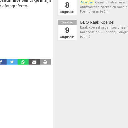
osduif met een takje in zijn
Morgen
Gezellig fietsen in en
8
ek
fotograferen.
Antwoorden zoeken en mooie p
Formulieren te (…)
Augustus
BBQ Raak Koersel
Zondag
Raak Koersel organiseert haar j
9
barbecue op: - Zondag 9 augus
tot (…)
Augustus