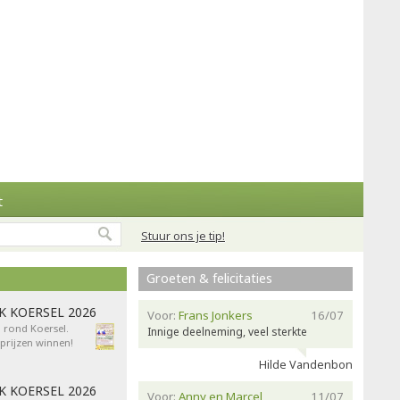
t
Stuur ons je tip!
Groeten & felicitaties
AK KOERSEL 2026
Voor:
Frans Jonkers
16/07
n rond Koersel.
Innige deelneming, veel sterkte
rijzen winnen!
Hilde Vandenbon
AK KOERSEL 2026
Voor:
Anny en Marcel
11/07