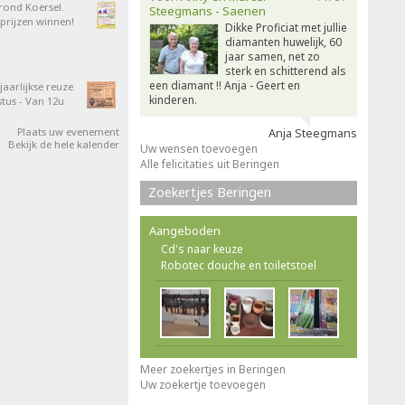
 rond Koersel.
Steegmans - Saenen
rijzen winnen!
Dikke Proficiat met jullie
diamanten huwelijk, 60
jaar samen, net zo
sterk en schitterend als
een diamant !! Anja - Geert en
aarlijkse reuze
kinderen.
tus - Van 12u
Plaats uw evenement
Anja Steegmans
Bekijk de hele kalender
Uw wensen toevoegen
Alle felicitaties uit Beringen
Zoekertjes Beringen
Aangeboden
Cd's naar keuze
Robotec douche en toiletstoel
Meer zoekertjes in Beringen
Uw zoekertje toevoegen