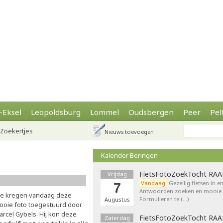
-Eksel
Leopoldsburg
Lommel
Oudsbergen
Peer
Pel
Zoekertjes
Nieuws toevoegen
Kalender Beringen
FietsFotoZoekTocht RA
Vrijdag
Vandaag
Gezellig fietsen in e
7
Antwoorden zoeken en mooie p
e kregen vandaag deze
Formulieren te (…)
Augustus
ooie foto toegestuurd door
arcel Gybels. Hij kon deze
FietsFotoZoekTocht RA
Zaterdag