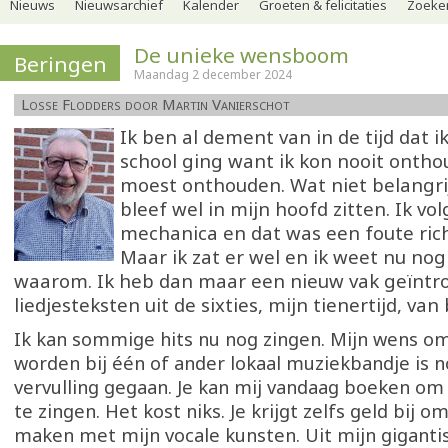
Nieuws
Nieuwsarchief
Kalender
Groeten & felicitaties
Zoeker
De unieke wensboom
Beringen
Maandag 2 december 2024
Losse Flodders door Martin Vanierschot
Ik ben al dement van in de tijd dat i
school ging want ik kon nooit ontho
moest onthouden. Wat niet belangri
bleef wel in mijn hoofd zitten. Ik vo
mechanica en dat was een foute rich
Maar ik zat er wel en ik weet nu nog 
waarom. Ik heb dan maar een nieuw vak geïntr
liedjesteksten uit de sixties, mijn tienertijd, van
Ik kan sommige hits nu nog zingen. Mijn wens o
worden bij één of ander lokaal muziekbandje is no
vervulling gegaan. Je kan mij vandaag boeken om 
te zingen. Het kost niks. Je krijgt zelfs geld bij o
maken met mijn vocale kunsten. Uit mijn giganti