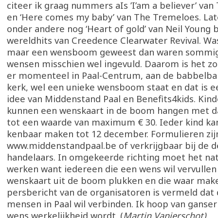
citeer ik graag nummers aIs ’I’am a believer’ va
en ‘Here comes my baby’ van The Tremeloes. La
onder andere nog ‘Heart of gold’ van Neil Young b
wereldhits van Creedence Clearwater Revival. Was 
maar een wensboom geweest dan waren sommig
wensen misschien wel ingevuld. Daarom is het zo
er momenteel in Paal-Centrum, aan de babbelba
kerk, wel een unieke wensboom staat en dat is e
idee van Middenstand Paal en Benefits4kids. Kind
kunnen een wenskaart in de boom hangen met d
tot een waarde van maximum € 30. Ieder kind ka
kenbaar maken tot 12 december. Formulieren zij
www.middenstandpaal.be of verkrijgbaar bij de
handelaars. In omgekeerde richting moet het nat
werken want iedereen die een wens wil vervullen
wenskaart uit de boom plukken en die waar make
persbericht van de organisatoren is vermeld dat 
mensen in Paal wil verbinden. Ik hoop van ganser
wens werkelijkheid wordt. (
Martin Vanierschot)