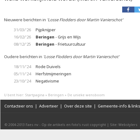
Nieuwere berichten in
'Losse Flodders door Martin Vanierschot'
31/03/'26
Pijpknijper
16/02/'26
Beringen
- Grijs en Wijs
08/12/'25
Beringen
- Frietuurcultuur
Oudere berichten in
'Losse Flodders door Martin Vanierschot'
18/11/'24
Rode Duivels
05/11/'24
Herfstmijmeringen
23/10/'24
Negativisme
U bent hier:
Startpagina
»
Beringen
»
De unieke wensboom
Contacteer ons
|
Adverteer
|
Over deze site
|
Gemeente-info & link
© 2004-2013
Faes nv
-
Op de artikels en foto’s rust copyright
|
Site: Webstylers