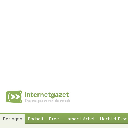
Beringen
Bocholt
Bree
Hamont-Achel
Hechtel-Ekse