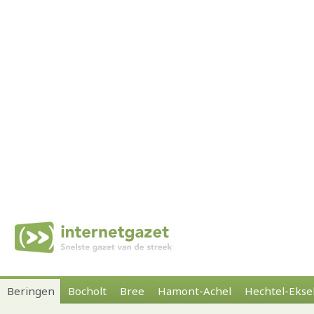
Beringen
Bocholt
Bree
Hamont-Achel
Hechtel-Ekse