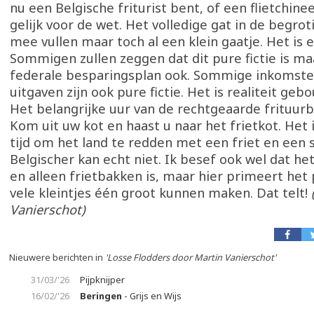
nu een Belgische friturist bent, of een flietchine
gelijk voor de wet. Het volledige gat in de begroti
mee vullen maar toch al een klein gaatje. Het is 
Sommigen zullen zeggen dat dit pure fictie is maa
federale besparingsplan ook. Sommige inkomste
uitgaven zijn ook pure fictie. Het is realiteit gebo
Het belangrijke uur van de rechtgeaarde frituurb
Kom uit uw kot en haast u naar het frietkot. Het 
tijd om het land te redden met een friet en een 
Belgischer kan echt niet. Ik besef ook wel dat het
en alleen frietbakken is, maar hier primeert het 
vele kleintjes één groot kunnen maken. Dat telt!
Vanierschot)
Nieuwere berichten in
'Losse Flodders door Martin Vanierschot'
31/03/'26
Pijpknijper
16/02/'26
Beringen
- Grijs en Wijs