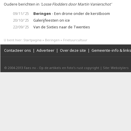
Oudere berichten in
'Losse Flodders door Martin Vanierschot'
09/11/'25
Beringen
- Een drone onder de kerstboom
20/10/'25
Galerijfeesten on ice
22/09/'25
Van de Sixties naar de Twenties
U bent hier:
Startpagina
»
Beringen
»
Frietuurcultuur
Contacteer ons
|
Adverteer
|
Over deze site
|
Gemeente-info & link
© 2004-2013
Faes nv
-
Op de artikels en foto’s rust copyright
|
Site: Webstylers