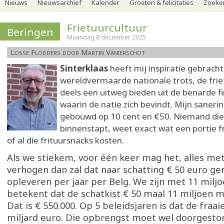
Nieuws
Nieuwsarchief
Kalender
Groeten & felicitaties
Zoeker
Frietuurcultuur
Beringen
Maandag 8 december 2025
Losse Flodders door Martin Vanierschot
Sinterklaas
heeft mij inspiratie gebracht
wereldvermaarde nationale trots, de frie
deels een uitweg bieden uit de benarde fi
waarin de natie zich bevindt. Mijn sanerin
gebouwd op 10 cent en €50. Niemand die 
binnenstapt, weet exact wat een portie f
of al die frituursnacks kosten.
Als we stiekem, voor één keer mag het, alles met
verhogen dan zal dat naar schatting € 50 euro g
opleveren per jaar per Belg. We zijn met 11 milj
betekent dat de schatkist € 50 maal 11 miljoen 
Dat is € 550.000. Op 5 beleidsjaren is dat de fraa
miljard euro. Die opbrengst moet wel doorgestor