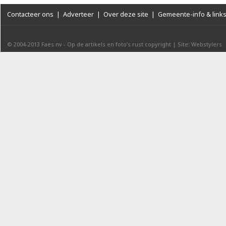
Contacteer ons
|
Adverteer
|
Over deze site
|
Gemeente-info & link
© 2004-2013
Faes nv
-
Op de artikels en foto’s rust copyright
|
Site: Webstylers