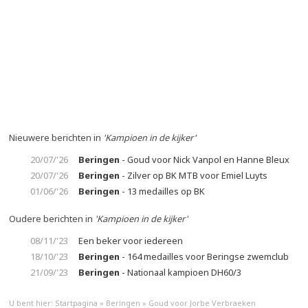
Nieuwere berichten in
'Kampioen in de kijker'
20/07/'26
Beringen
- Goud voor Nick Vanpol en Hanne Bleux
20/07/'26
Beringen
- Zilver op BK MTB voor Emiel Luyts
01/06/'26
Beringen
- 13 medailles op BK
Oudere berichten in
'Kampioen in de kijker'
08/11/'23
Een beker voor iedereen
18/10/'23
Beringen
- 164 medailles voor Beringse zwemclub
21/09/'23
Beringen
- Nationaal kampioen DH60/3
U bent hier:
Startpagina
»
Beringen
»
Goud voor Jorbe Verbraeken