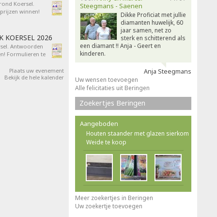
 rond Koersel.
Steegmans - Saenen
rijzen winnen!
Dikke Proficiat met jullie
diamanten huwelijk, 60
jaar samen, net zo
AK KOERSEL 2026
sterk en schitterend als
een diamant !! Anja - Geert en
ersel. Antwoorden
kinderen.
n! Formulieren te
Plaats uw evenement
Anja Steegmans
Bekijk de hele kalender
Uw wensen toevoegen
Alle felicitaties uit Beringen
Zoekertjes Beringen
Aangeboden
Houten staander met glazen sierkom
Weide te koop
Meer zoekertjes in Beringen
Uw zoekertje toevoegen