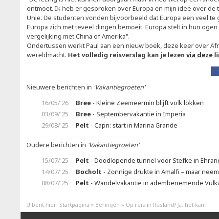
ontmoet. Ik heb er gesproken over Europa en mijn idee over de
Unie. De studenten vonden bijvoorbeeld dat Europa een veel te 
Europa zich met teveel dingen bemoeit. Europa stelt in hun ogen 
vergelijking met China of Amerika".
Ondertussen werkt Paul aan een nieuw boek, deze keer over Afr
wereldmacht.
Het volledig reisverslag kan je lezen
via deze li
Nieuwere berichten in
'Vakantiegroeten'
16/05/'26
Bree
- Kleine Zeemeermin blijft volk lokken
03/09/'25
Bree
- Septembervakantie in Imperia
29/08/'25
Pelt
- Capri: start in Marina Grande
Oudere berichten in
'Vakantiegroeten'
15/07/'25
Pelt
- Doodlopende tunnel voor Stefke in Ehran
14/07/'25
Bocholt
- Zonnige drukte in Amalfi – maar neem
08/07/'25
Pelt
- Wandelvakantie in adembenemende Vulka
U bent hier:
Startpagina
»
Beringen
»
Op reis in Rusland? Ja, het kan!