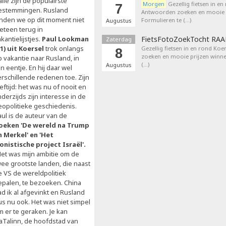
alië zijn de populairste
Morgen
Gezellig fietsen in en
7
estemmingen. Rusland
Antwoorden zoeken en mooie p
inden we op dit moment niet
Formulieren te (…)
Augustus
eteen terug in
kantielijstjes.
Paul Lookman
FietsFotoZoekTocht RA
Zaterdag
81) uit Koersel
trok onlangs
Gezellig fietsen in en rond Ko
8
zoeken en mooie prijzen winne
p vakantie naar Rusland, in
(…)
Augustus
jn eentje. En hij daar wel
erschillende redenen toe. Zijn
eftijd: het was nu of nooit en
derzijds zijn interesse in de
eopolitieke geschiedenis.
aul is de auteur van de
oeken 'De wereld na Trump
n Merkel' en 'Het
ionistische project Israël'.
Het was mijn ambitie om de
wee grootste landen, die naast
e VS de wereldpolitiek
epalen, te bezoeken. China
d ik al afgevinkt en Rusland
us nu ook. Het was niet simpel
m er te geraken. Je kan
iaTalinn, de hoofdstad van