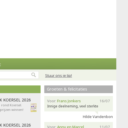
t
Stuur ons je tip!
Groeten & felicitaties
AK KOERSEL 2026
Voor:
Frans Jonkers
16/07
n rond Koersel.
Innige deelneming, veel sterkte
rijzen winnen!
Hilde Vandenbon
AK KOERSEL 2026
Voor:
Anny en Marcel
11/07