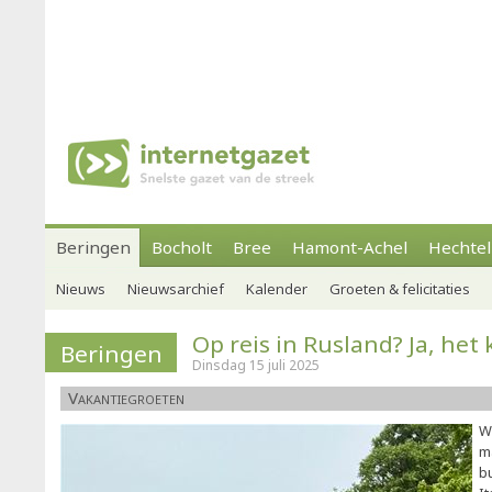
Beringen
Bocholt
Bree
Hamont-Achel
Hechtel
Nieuws
Nieuwsarchief
Kalender
Groeten & felicitaties
Op reis in Rusland? Ja, het 
Beringen
Dinsdag 15 juli 2025
Vakantiegroeten
W
m
bu