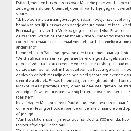
Estland, met een bus de grens over. Maar die piste vond ik toch ri
ze de grens sluiten. Uiteindelijk ben ik via Turkije gegaan", vertel
Visum
"Ik heb een e-visum aangevraagd en daar moet je heel veel vrage
hemd van het lijf. Het was een beetje absurd maar uiteindelijk he
Eenmaal gearriveerd in Moskou ging het relatief vlot. Er waren la
gewaarschuwd dat ze zouden moeilijk doen, vragen zouden stel
controleren maar dat is allemaal niet gebeurd. Het
verliep allem
ander land".
Uiteindelijk kan Paul doodgewoon een taxi nemen naar zijn hotel
"De chauffeur was een aangename kerel die goed Engels sprak. 
geboekt voor Moskou en eentje voor Sint-Petersburg. Ik had m
de taxichauffeur en ook in het hotel verliep het aangenaam. Ik 
gebleven en heb met mijn gids heel veel gesproken over de
ges
over de politiek
. Er was helemaal geen terughoudenheid om ove
Moskou is een prachtige stad, ik heb er heel veel gezien. De stad li
zo netjes. Er waren uiteraard weinig buitenlandse toeristen maar
toeristen".
Na vijf dagen Moskou neemt Paul de hogesnelheidstrein naar Sin
om er een lezing te houden aan de universiteit maar die werd op
afgezegd.
"Van het station naar mijn hotel was het slechts 800m en dat heb
te voet afgelegd", lacht Paul.
"De lezing is niet kunnen doorgaan maar ik heb wel op een ander