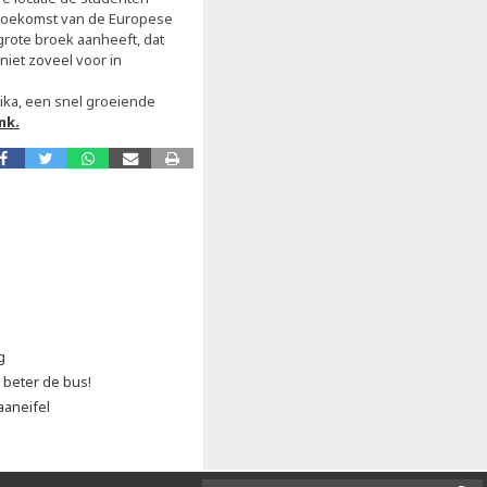
 toekomst van de Europese
grote broek aanheeft, dat
niet zoveel voor in
ika, een snel groeiende
nk.
g
 beter de bus!
aneifel