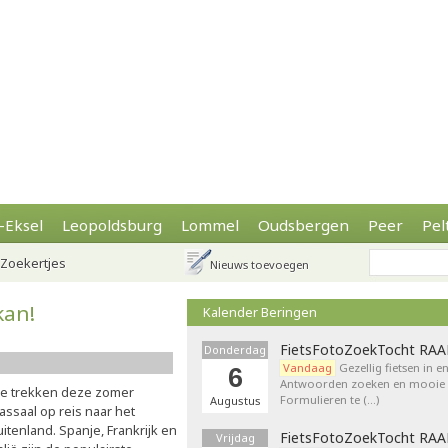
-Eksel
Leopoldsburg
Lommel
Oudsbergen
Peer
Pel
Zoekertjes
Nieuws toevoegen
kan!
Kalender Beringen
FietsFotoZoekTocht RA
Donderdag
Vandaag
Gezellig fietsen in e
6
Antwoorden zoeken en mooie p
e trekken deze zomer
Formulieren te (…)
Augustus
assaal op reis naar het
itenland. Spanje, Frankrijk en
FietsFotoZoekTocht RA
Vrijdag