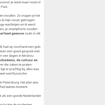
sicovol. Je weet maar nooit of
t Paul.
n invullen. Ze vragen je het
b ik mijn visum gekregen.
nge wachtrijen en ik werd
len, je smartphone zouden
aal heel gewoon
zoals in elk
.
Ik had op voorhand een gids
eteen een goed gesprek met
ben vier dagen in Moskou
chiedenis, de cultuur en
r die zaken te praten.
gt er prachtig bij, alles was
 wel veel Russische
t-Petersburg. Het plan was
 het laatste moment
 ik als een goede Nederlander
e locatie de studenten