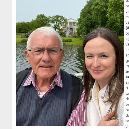
It
b
v
m
va
(
o
zi
v
le
an
g
P
b
e
z
"
t
d
b
ha
d
o
v