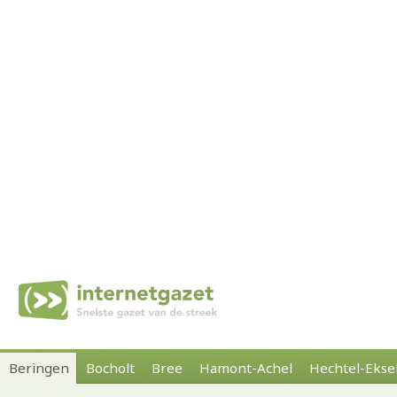
Beringen
Bocholt
Bree
Hamont-Achel
Hechtel-Ekse