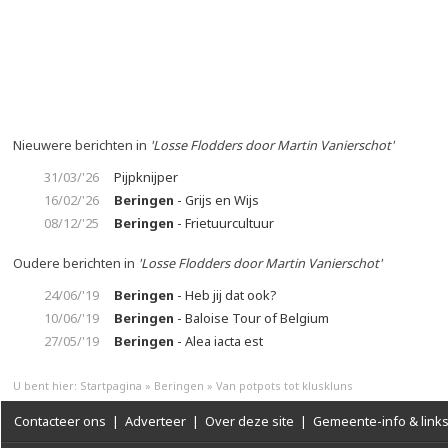
Nieuwere berichten in
'Losse Flodders door Martin Vanierschot'
31/03/'26
Pijpknijper
16/02/'26
Beringen
- Grijs en Wijs
08/12/'25
Beringen
- Frietuurcultuur
Oudere berichten in
'Losse Flodders door Martin Vanierschot'
24/06/'19
Beringen
- Heb jij dat ook?
10/06/'19
Beringen
- Baloise Tour of Belgium
27/05/'19
Beringen
- Alea iacta est
U bent hier:
Startpagina
»
Beringen
»
Van potpots tot kluskluns
Contacteer ons
|
Adverteer
|
Over deze site
|
Gemeente-info & link