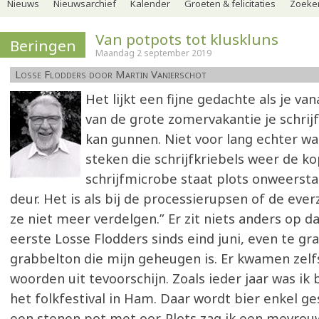
Nieuws
Nieuwsarchief
Kalender
Groeten & felicitaties
Zoeker
Van potpots tot kluskluns
Beringen
Maandag 2 september 2019
Losse Flodders door Martin Vanierschot
Het lijkt een fijne gedachte als je va
van de grote zomervakantie je schrij
kan gunnen. Niet voor lang echter want
steken die schrijfkriebels weer de k
schrijfmicrobe staat plots onweerst
deur. Het is als bij de processierupsen of de ever
ze niet meer verdelgen.” Er zit niets anders op d
eerste Losse Flodders sinds eind juni, even te gra
grabbelton die mijn geheugen is. Er kwamen zel
woorden uit tevoorschijn. Zoals ieder jaar was ik
het folkfestival in Ham. Daar wordt bier enkel g
een stenen pot met oor. Plots zag ik een mevrou