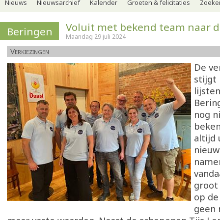
Nieuws
Nieuwsarchief
Kalender
Groeten & felicitaties
Zoeker
Voluit met bekend team naar d
Beringen
Maandag 29 juli 2024
Verkiezingen
De ve
stijg
lijste
Bering
nog ni
beken
altijd
nieuw
namen
vanda
groot
op de 
geen 