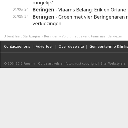
mogelijk'
Beringen
- Vlaams Belang: Erik en Oriane
01/06/'24
Beringen
- Groen met vier Beringenaren 
05/03/'24
verkiezingen
U bent hier:
Startpagina
»
Beringen
»
Voluit met bekend team naar de kiezer
Contacteer ons
|
Adverteer
|
Over deze site
|
Gemeente-info & link
© 2004-2013
Faes nv
-
Op de artikels en foto’s rust copyright
|
Site: Webstylers