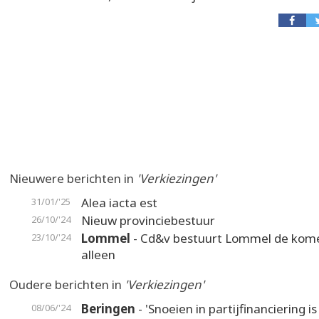
Nieuwere berichten in
'Verkiezingen'
Alea iacta est
31/01/'25
Nieuw provinciebestuur
26/10/'24
Lommel
- Cd&v bestuurt Lommel de kome
23/10/'24
alleen
Oudere berichten in
'Verkiezingen'
Beringen
- 'Snoeien in partijfinanciering is
08/06/'24