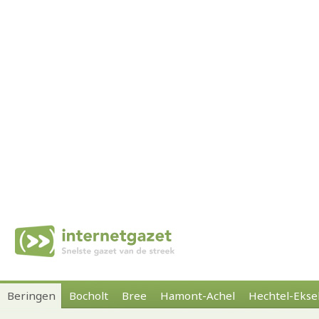
Beringen
Bocholt
Bree
Hamont-Achel
Hechtel-Ekse