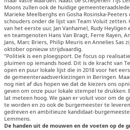
maar vaste waarden. Naast de schepenen Tijs 
Moons zullen ook de huidige gemeenteraadslede
Marieke Meelberghs en Gosha Rosinska-Peeters
schouders onder de lijst van Team Voluit zetten.
van het eerste uur, Jan Vanhamel, Rudy Heyligen
en teamgenoten Hans Van Bragt, Ferre Rayen, Anit
Jans, Marc Briers, Philip Meuris en Annelies Sas zi
oktober opnieuw strijdvaardig.
“Politiek is een ploegsport. De focus op realisatie
pluimen op iemands hoed. Dit is de kracht van T
open en puur lokale lijst die in 2018 voor het ee
de gemeenteraadsverkiezingen in Beringen. Maar
nog niet af dus hopen we dat de kiezers ons opn
geven om onze puur lokale stempel te drukken. 
lat meteen hoog. We gaan er voluit voor om de gr
te worden en zo ook de burgemeester te leveren
gedreven en ambitieuze kandidaat-burgemeester
Lemmens.
De handen uit de mouwen en de voeten op de 