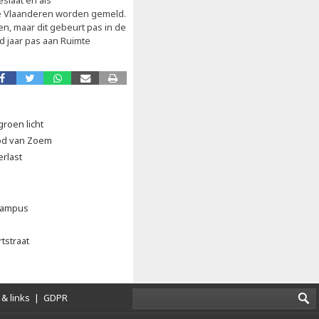
slaat en als
te Vlaanderen worden gemeld.
, maar dit gebeurt pas in de
d jaar pas aan Ruimte
groen licht
od van Zoem
erlast
scampus
tstraat
& links
|
GDPR