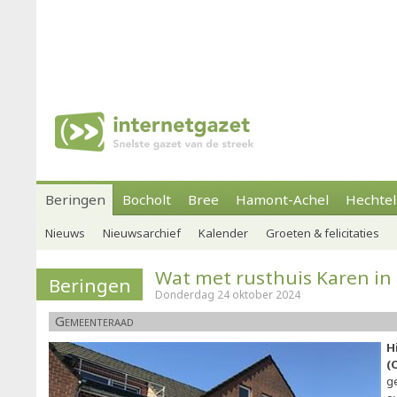
Beringen
Bocholt
Bree
Hamont-Achel
Hechtel
Nieuws
Nieuwsarchief
Kalender
Groeten & felicitaties
Wat met rusthuis Karen in 
Beringen
Donderdag 24 oktober 2024
Gemeenteraad
H
(
g