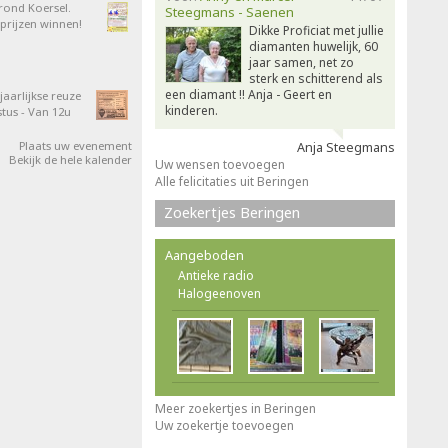
 rond Koersel.
Steegmans - Saenen
rijzen winnen!
Dikke Proficiat met jullie
diamanten huwelijk, 60
jaar samen, net zo
sterk en schitterend als
een diamant !! Anja - Geert en
aarlijkse reuze
kinderen.
tus - Van 12u
Plaats uw evenement
Anja Steegmans
Bekijk de hele kalender
Uw wensen toevoegen
Alle felicitaties uit Beringen
Zoekertjes Beringen
Aangeboden
Antieke radio
Halogeenoven
Meer zoekertjes in Beringen
Uw zoekertje toevoegen