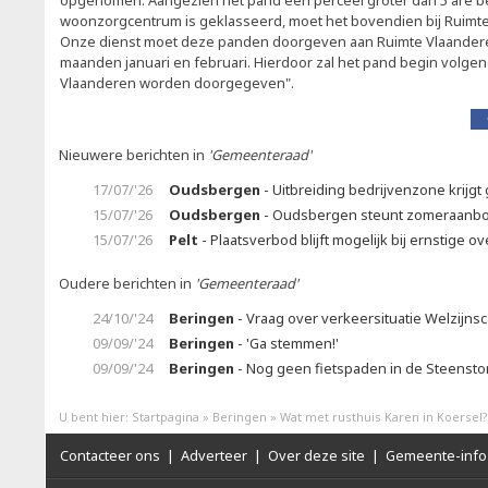
opgenomen. Aangezien het pand een perceel groter dan 5 are be
woonzorgcentrum is geklasseerd, moet het bovendien bij Ruim
Onze dienst moet deze panden doorgeven aan Ruimte Vlaanderen
maanden januari en februari. Hierdoor zal het pand begin volgen
Vlaanderen worden doorgegeven".
Nieuwere berichten in
'Gemeenteraad'
17/07/'26
Oudsbergen
- Uitbreiding bedrijvenzone krijgt 
15/07/'26
Oudsbergen
- Oudsbergen steunt zomeraanb
15/07/'26
Pelt
- Plaatsverbod blijft mogelijk bij ernstige ov
Oudere berichten in
'Gemeenteraad'
24/10/'24
Beringen
- Vraag over verkeersituatie Welzijn
09/09/'24
Beringen
- 'Ga stemmen!'
09/09/'24
Beringen
- Nog geen fietspaden in de Steenstor
U bent hier:
Startpagina
»
Beringen
»
Wat met rusthuis Karen in Koersel?
Contacteer ons
|
Adverteer
|
Over deze site
|
Gemeente-info 