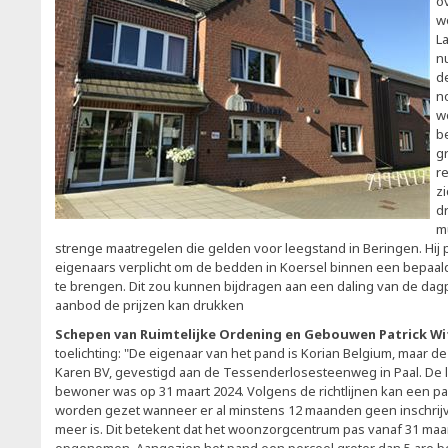
o
w
La
nu
d
no
w
b
g
r
z
d
mu
strenge maatregelen die gelden voor leegstand in Beringen. Hij p
eigenaars verplicht om de bedden in Koersel binnen een bepaald
te brengen. Dit zou kunnen bijdragen aan een daling van de dag
aanbod de prijzen kan drukken
Schepen van Ruimtelijke Ordening en Gebouwen Patrick Wi
toelichting: "De eigenaar van het pand is Korian Belgium, maar d
Karen BV, gevestigd aan de Tessenderlosesteenweg in Paal. De la
bewoner was op 31 maart 2024. Volgens de richtlijnen kan een pa
worden gezet wanneer er al minstens 12 maanden geen inschrijvi
meer is. Dit betekent dat het woonzorgcentrum pas vanaf 31 maar