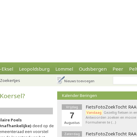
-Eksel
Leopoldsburg
Lommel
Oudsbergen
Peer
Pel
Zoekertjes
Nieuws toevoegen
Koersel?
Kalender Beringen
FietsFotoZoekTocht RA
Vrijdag
Vandaag
Gezellig fietsen in e
7
Antwoorden zoeken en mooie p
ilaire Poels
Formulieren te (…)
Augustus
Onafhankelijke)
deed op de
emeenteraad een voorstel
FietsFotoZoekTocht RA
Zaterdag