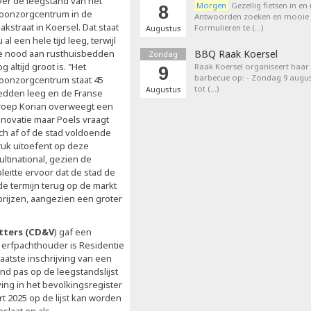
ver de leegstand van het
Morgen
Gezellig fietsen in en
8
oonzorgcentrum in de
Antwoorden zoeken en mooie p
akstraat in Koersel. Dat staat
Formulieren te (…)
Augustus
 al een hele tijd leeg, terwijl
e nood aan rusthuisbedden
BBQ Raak Koersel
Zondag
g altijd groot is. "Het
Raak Koersel organiseert haar j
9
barbecue op: - Zondag 9 augus
oonzorgcentrum staat 45
tot (…)
Augustus
edden leeg en de Franse
roep Korian overweegt een
enovatie maar Poels vraagt
ich af of de stad voldoende
ruk uitoefent op deze
ltinational, gezien de
leitte ervoor dat de stad de
e termijn terug op de markt
prijzen, aangezien een groter
tters (CD&V
) gaf een
e erfpachthouder is Residentie
atste inschrijving van een
nd pas op de leegstandslijst
ng in het bevolkingsregister
t 2025 op de lijst kan worden