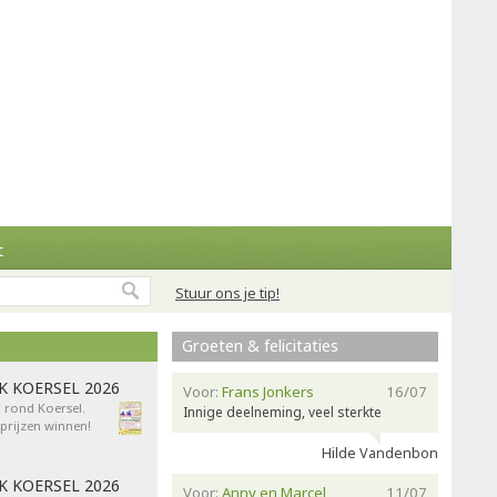
t
Stuur ons je tip!
Groeten & felicitaties
AK KOERSEL 2026
Voor:
Frans Jonkers
16/07
n rond Koersel.
Innige deelneming, veel sterkte
rijzen winnen!
Hilde Vandenbon
AK KOERSEL 2026
Voor:
Anny en Marcel
11/07