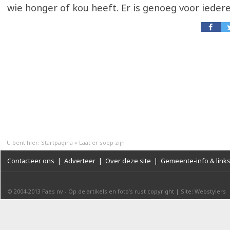
wie honger of kou heeft. Er is genoeg voor ieder
U bent hier:
Startpagina
»
Laat er soep zijn
Contacteer ons
|
Adverteer
|
Over deze site
|
Gemeente-info & link
© 2004-2013
Faes nv
-
Op de artikels en foto’s rust copyright
|
Site: Webstylers