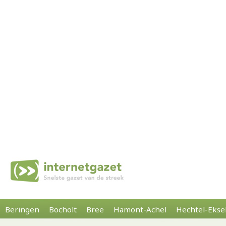
Beringen
Bocholt
Bree
Hamont-Achel
Hechtel-Ekse