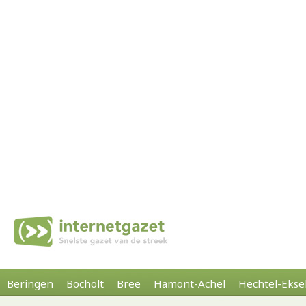
Beringen
Bocholt
Bree
Hamont-Achel
Hechtel-Ekse