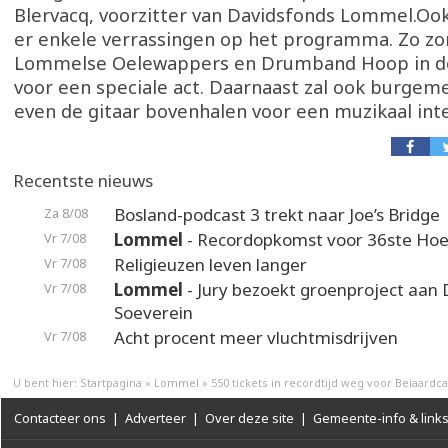
Blervacq, voorzitter van Davidsfonds Lommel.Ook 
er enkele verrassingen op het programma. Zo zo
Lommelse Oelewappers en Drumband Hoop in d
voor een speciale act. Daarnaast zal ook burgem
even de gitaar bovenhalen voor een muzikaal in
Recentste nieuws
Bosland-podcast 3 trekt naar Joe’s Bridge
Za 8/08
Lommel
- Recordopkomst voor 36ste Hoek
Vr 7/08
Religieuzen leven langer
Vr 7/08
Lommel
- Jury bezoekt groenproject aan
Vr 7/08
Soeverein
Acht procent meer vluchtmisdrijven
Vr 7/08
U bent hier:
Startpagina
»
Lommel
»
550 tickets in recordtijd weg voor Beiaardc
Contacteer ons
|
Adverteer
|
Over deze site
|
Gemeente-info & link