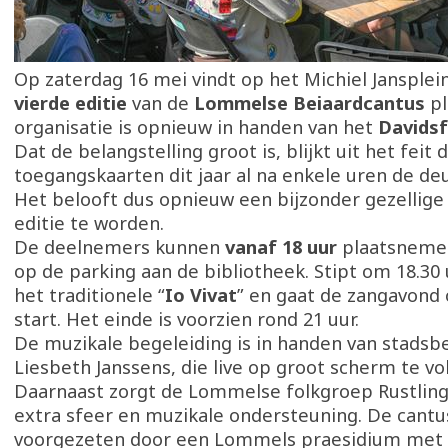
Op zaterdag 16 mei vindt op het Michiel Jansple
vierde editie
van de
Lommelse Beiaardcantus
pl
organisatie is opnieuw in handen van het
Davids
Dat de belangstelling groot is, blijkt uit het feit d
toegangskaarten dit jaar al na enkele uren de deu
Het belooft dus opnieuw een bijzonder gezellige e
editie te worden.
De deelnemers kunnen
vanaf 18 uur
plaatsnemen
op de parking aan de bibliotheek. Stipt om 18.30
het traditionele “
Io Vivat
” en gaat de zangavond o
start. Het einde is voorzien rond 21 uur.
De muzikale begeleiding is in handen van stadsbe
Liesbeth Janssens, die live op groot scherm te vol
Daarnaast zorgt de Lommelse folkgroep Rustling
extra sfeer en muzikale ondersteuning. De cantu
voorgezeten door een Lommels praesidium met 