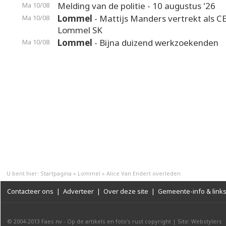
Melding van de politie - 10 augustus '26
Ma 10/08
Lommel
- Mattijs Manders vertrekt als C
Ma 10/08
Lommel SK
Lommel
- Bijna duizend werkzoekenden
Ma 10/08
U bent hier:
Startpagina
»
Lommel
»
Alice Van Endert overleden
Contacteer ons
|
Adverteer
|
Over deze site
|
Gemeente-info & link
© 2004-2013
Faes nv
-
Op de artikels en foto’s rust copyright
|
Site: Webstylers