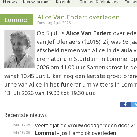
Nieuws
Nieuwsarchief
Kalender
Groeten & felicitaties
Zoeker
Alice Van Endert overleden
Lommel
Dinsdag 7 juli 2026
Op 5 juli is
Alice Van Endert
overlede
van Jef Ulenaers (†2015). Zij was 93 ja
afscheid nemen van Alice in de aula 
crematorium Stuifduin in Lommel op 
2026 om 11.00 uur. Samenkomst in de 
vanaf 10.45 uur. U kan nog een laatste groet bre
urne van Alice in het funerarium Witters in Lo
13 juli 2026 van 19.00 tot 19.30 uur.
Recentste nieuws
Veertigjarige vrouw doodgereden door vr
Ma 10/08
Lommel
- Jos Hamblok overleden
Ma 10/08