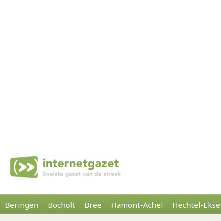
Beringen
Bocholt
Bree
Hamont-Achel
Hechtel-Ekse