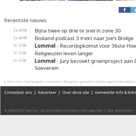
Recentste nieuws
Bijna twee op drie te snel in zone 30
Za 8/08
Bosland-podcast 3 trekt naar Joe’s Bridge
Za 8/08
Lommel
- Recordopkomst voor 36ste Hoek
Vr 7/08
Religieuzen leven langer
Vr 7/08
Lommel
- Jury bezoekt groenproject aan
Vr 7/08
Soeverein
U bent hier:
Startpagina
»
Lommel
»
Begeleid genieten tijdens laatste Beeldig
Contacteer ons
|
Adverteer
|
Over deze site
|
Gemeente-info & link
© 2004-2013
Faes nv
-
Op de artikels en foto’s rust copyright
|
Site: Webstylers