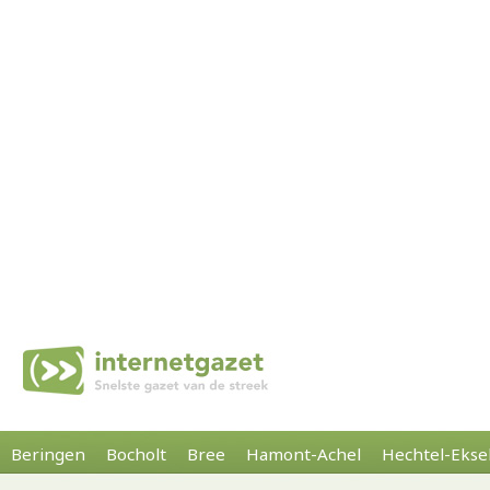
Beringen
Bocholt
Bree
Hamont-Achel
Hechtel-Ekse