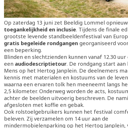
Op zaterdag 13 juni zet Beeldig Lommel opnieuw 
toegankelijkheid en inclusie
. Tijdens de finale ed
grootste levende standbeeldenfestival van Eur
gratis begeleide rondgangen
georganiseerd voo
een beperking.
Blinden en slechtzienden kunnen vanaf 12.30 uu
een
audiodescriptietour
. De rondgang start aan 
Mens op het Hertog Janplein. De deelnemers ma
kennis met materialen en kostuums van de leve
waarna een ervaren tolk hen meeneemt langs he
2,5 kilometer. Onderweg worden de acts, kostuu
achter de beelden uitvoerig beschreven. De nam
afgesloten met koffie en gebak.
Ook rolstoelgebruikers kunnen het festival comf
beleven. Zij verzamelen om 14 uur aan de
mindermobielenparking op het Hertog Janplein, v