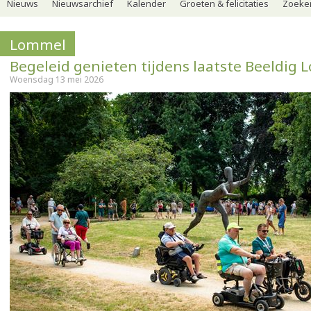
Nieuws
Nieuwsarchief
Kalender
Groeten & felicitaties
Zoeker
Lommel
Begeleid genieten tijdens laatste Beeldig
Woensdag 13 mei 2026